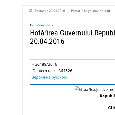
Postat pe
29.04.2016
/
Postat în
Legislaţia
,
Noutăți
De -
Adminfscre
Hotărîrea Guvernului Republ
20.04.2016
HGC488/2016
ID intern unic: 364526
Версия на русском
Republ
GU