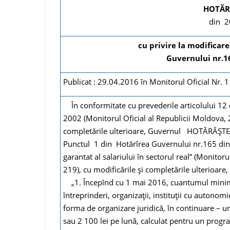
HOTĂR
din 2
cu privire la modificar
Guvernului nr.1
Publicat : 29.04.2016 în Monitorul Oficial Nr.
În conformitate cu prevederile articolului 12 d
2002 (Monitorul Oficial al Republicii Moldova, 2
completările ulterioare, Guvernul HOTĂRĂŞTE
Punctul 1 din Hotărîrea Guvernului nr.165 din
garantat al salariului în sectorul real” (Monitoru
219), cu modificările și completările ulterioare
„1. Începînd cu 1 mai 2016, cuantumul minim ga
întreprinderi, organizații, instituții cu autonomi
forma de organizare juridică, în continuare – uni
sau 2 100 lei pe lună, calculat pentru un prog