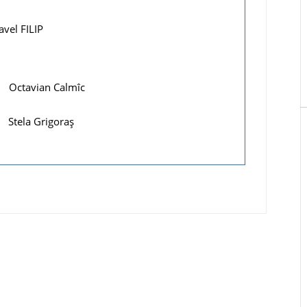
FILIP
ian Calmîc
 Grigoraş