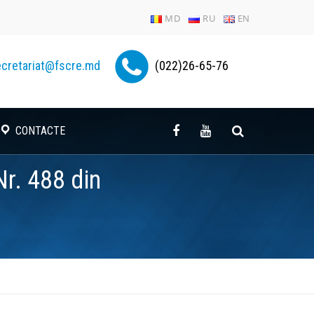
MD
RU
EN
cretariat@fscre.md
(022)26-65-76
CONTACTE
r. 488 din