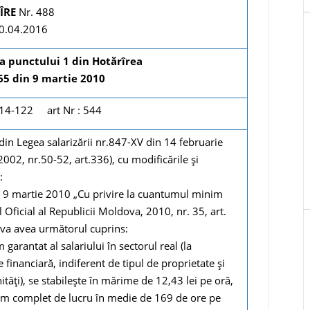
ÎRE
Nr. 488
0.04.2016
ea punctului 1 din Hotărîrea
65 din 9 martie 2010
 114-122 art Nr : 544
in Legea salarizării nr.847-XV din 14 februarie
002, nr.50-52, art.336), cu modificările şi
:
 9 martie 2010 „Cu privire la cuantumul minim
l Oficial al Republicii Moldova, 2010, nr. 35, art.
, va avea următorul cuprins:
rantat al salariului în sectorul real (la
e financiară, indiferent de tipul de proprietate și
tăți), se stabilește în mărime de 12,43 lei pe oră,
ram complet de lucru în medie de 169 de ore pe