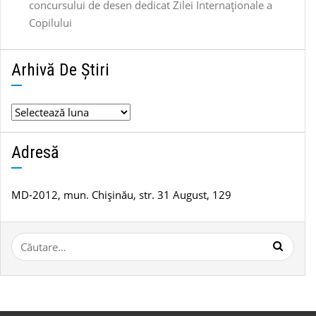
concursului de desen dedicat Zilei Internaționale a
Copilului
Arhivă De Știri
Arhivă
de
știri
Adresă
MD-2012, mun. Chișinău, str. 31 August, 129
Caută
după: