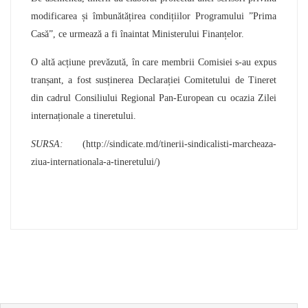
modificarea și îmbunătățirea condițiilor Programului ”Prima
Casă”, ce urmează a fi înaintat Ministerului Finanțelor.
O altă acțiune prevăzută, în care membrii Comisiei s-au expus
tranșant, a fost susținerea Declarației Comitetului de Tineret
din cadrul Consiliului Regional Pan-European cu ocazia Zilei
internaționale a tineretului.
SURSA:
(http://sindicate.md/tinerii-sindicalisti-marcheaza-
ziua-internationala-a-tineretului/)