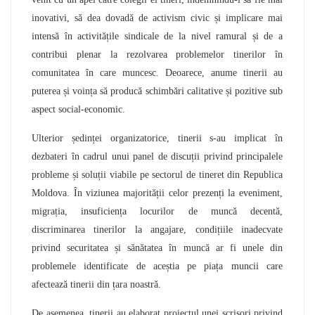
inovativi, să dea dovadă de activism civic și implicare mai
intensă în activitățile sindicale de la nivel ramural și de a
contribui plenar la rezolvarea problemelor tinerilor în
comunitatea în care muncesc. Deoarece, anume tinerii au
puterea și voința să producă schimbări calitative și pozitive sub
aspect social-economic.
Ulterior ședinței organizatorice, tinerii s-au implicat în
dezbateri în cadrul unui panel de discuții privind principalele
probleme și soluții viabile pe sectorul de tineret din Republica
Moldova. În viziunea majorității celor prezenți la eveniment,
migrația, insuficiența locurilor de muncă decentă,
discriminarea tinerilor la angajare, condițiile inadecvate
privind securitatea și sănătatea în muncă ar fi unele din
problemele identificate de aceștia pe piața muncii care
afectează tinerii din țara noastră.
De asemenea, tinerii au elaborat proiectul unei scrisori privind