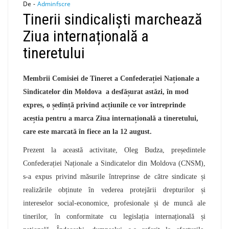
De -
Adminfscre
Tinerii sindicaliști marchează
Ziua internațională a
tineretului
Membrii Comisiei de Tineret a Confederației Naționale a
Sindicatelor din Moldova a desfășurat astăzi, în mod
expres, o ședință privind acțiunile ce vor întreprinde
aceștia pentru a marca Ziua internațională a tineretului,
care este marcată în fiece an la 12 august.
Prezent la această activitate, Oleg Budza, președintele
Confederației Naționale a Sindicatelor din Moldova (CNSM),
s-a expus privind măsurile întreprinse de către sindicate și
realizările obținute în vederea protejării drepturilor și
intereselor social-economice, profesionale și de muncă ale
tinerilor, în conformitate cu legislația internațională și