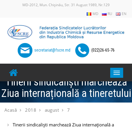
Skip
MD-2012, Mun. Chișinău, Str. 31 August 1989, Nr.129
to
MD
RU
EN
content
secretariat@fscre.md
(022)26-65-76
Toggle
Tinerii sindicaliști marchează
navigat
Ziua internațională a tineretului
Acasă
2018
august
7
Tinerii sindicaliști marchează Ziua internațională a