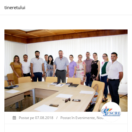
tineretului
Postat pe
07.08.2018
/
Postat în
Evenimente
,
Noutăți