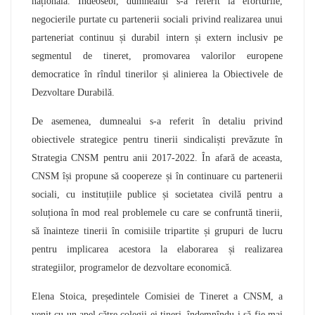
națională. Îndeosebi, dumnealui s-a referit la eforturile,
negocierile purtate cu partenerii sociali privind realizarea unui
parteneriat continuu și durabil intern și extern inclusiv pe
segmentul de tineret, promovarea valorilor europene
democratice în rîndul tinerilor și alinierea la Obiectivele de
Dezvoltare Durabilă.
De asemenea, dumnealui s-a referit în detaliu privind
obiectivele strategice pentru tinerii sindicaliști prevăzute în
Strategia CNSM pentru anii 2017-2022. În afară de aceasta,
CNSM își propune să coopereze și în continuare cu partenerii
sociali, cu instituțiile publice și societatea civilă pentru a
soluționa în mod real problemele cu care se confruntă tinerii,
să înainteze tinerii în comisiile tripartite și grupuri de lucru
pentru implicarea acestora la elaborarea și realizarea
strategiilor, programelor de dezvoltare economică.
Elena Stoica, președintele Comisiei de Tineret a CNSM, a
venit cu un apel către colegii ei tineri, îndemnîndu-i să fie mai