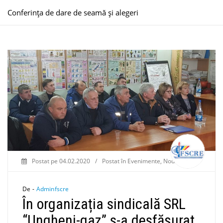
Conferința de dare de seamă și alegeri
Postat pe
04.02.2020
/
Postat în
Evenimente
,
Noutăți
De -
Adminfscre
În organizația sindicală SRL
“Ungheni-gaz” s-a desfășurat