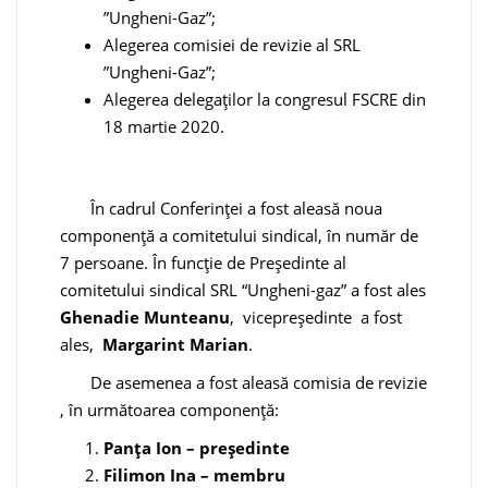
”Ungheni-Gaz”;
Alegerea comisiei de revizie al SRL
”Ungheni-Gaz”;
Alegerea delegaților la congresul FSCRE din
18 martie 2020.
În cadrul Conferinței a fost aleasă noua
componență a comitetului sindical, în număr de
7 persoane. În funcție de Președinte al
comitetului sindical SRL “Ungheni-gaz” a fost ales
Ghenadie Munteanu
, vicepreședinte a fost
ales,
Margarint Marian
.
De asemenea a fost aleasă comisia de revizie
, în următoarea componență:
Panța Ion – președinte
Filimon Ina – membru