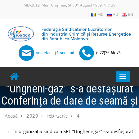
MD-2012, Mun. Chișinău, Str. 31 August 1989, Nr.129
MD
RU
EN
secretariat@fscre.md
(022)26-65-76
În organizația sindicală SRL
Toggle
“Ungheni-gaz” s-a desfășurat
navigat
Conferința de dare de seamă și
alegeri
Acasă
2020
februarie
4
În organizația sindicală SRL “Ungheni-gaz” s-a desfășurat