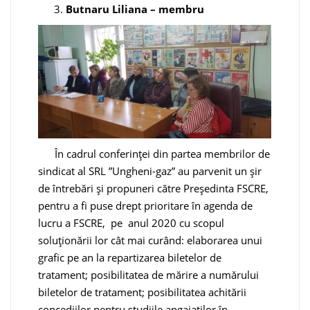
Butnaru Liliana – membru
În cadrul conferinței din partea membrilor de
sindicat al SRL ”Ungheni-gaz” au parvenit un șir
de întrebări și propuneri către Președinta FSCRE,
pentru a fi puse drept prioritare în agenda de
lucru a FSCRE, pe anul 2020 cu scopul
soluționării lor cât mai curând: elaborarea unui
grafic pe an la repartizarea biletelor de
tratament; posibilitatea de mărire a numărului
biletelor de tratament; posibilitatea achitării
concediilor pentru studiile angajaților în