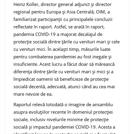
Heinz Koller, director general adjunct și director
regional pentru Europa și Asia Centrală, OIM, a
familiarizat participanții cu principalele concluzii
reflectate în raport. Astfel, se arată în raport,
pandemia COVID-19 a majorat decalajul de
protecție socială dintre țările cu venituri mari și cele
cu venituri mici. În acelaști timp, măsurile luate
pentru combaterea pandemiei au fost inegale și
insuficiente. Acest lucru a făcut doar să mărească
diferența dintre țările cu venituri mari și mici și a
împiedicat oamenii să beneficieze de protecție
socială decentă, adecvată, atunci când au cea mai
mare nevoie de ea.
Raportul relevă totodată o imagine de ansamblu
asupra evoluțiilor recente în domeniul protecției
sociale, inclusiv nivelurile minime de protecție
socială și impactul pandemiei COVID-19. Acesta a