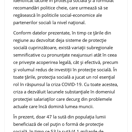
identificat lacune în protecția socială și a formulat
recomandări politice cheie, care urmează să se
regăsească în politicile social-economice ale
partenerilor sociali la nivel național.
Conform datelor prezentate, în timp ce țările din
regiune au dezvoltat deja sisteme de protecţie
socială cuprinzătoare, există variaţii subregionale
semnificative cu pronunţate neajunsuri atât în ceea
ce privește acoperirea legală, cât și efectivă, precum
și volumul redus de investiții în protecție socială. În
toate țările, protecția socială a jucat un rol esențial
rol în răspunsul la criza COVID-19. Cu toate acestea,
criza a dezvăluit lacunele substanțiale în domeniul
protecției salariaților care decurg din problemele
actuale care încă domină lumea muncii.
În prezent, doar 47 la sută din populația lumii
beneficiază de cel puțin o formă de protecție
socială, în timp ce 53 la sută (4,1 miliarde de