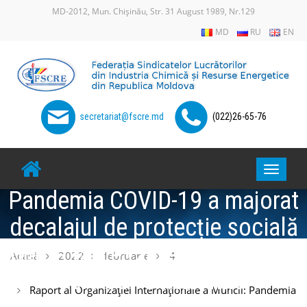
Skip
MD-2012, Mun. Chișinău, Str. 31 August 1989, Nr.129
to
MD
RU
EN
content
secretariat@fscre.md
(022)26-65-76
Raport al Organizației
Internaționale a Muncii:
Toggle
navigat
Pandemia COVID-19 a majorat
decalajul de protecție socială
dintre țările cu venituri mari și
Acasă
2022
februarie
4
cele cu venituri mici
Raport al Organizației Internaționale a Muncii: Pandemia