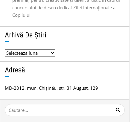
premiați pentru creativitate și talent artistic în cadrul
concursului de desen dedicat Zilei Internaționale a
Copilului
Arhivă De Știri
Arhivă
de
știri
Adresă
MD-2012, mun. Chișinău, str. 31 August, 129
Caută
după: