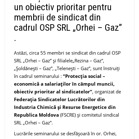
un obiectiv prioritar pentru
membrii de sindicat din
cadrul OSP SRL „Orhei – Gaz”
.
Astăzi, circa 55 membri se sindicat din cadrul OSP
SRL „Orhei – Gaz” și filialele„Rezina – Gaz”,
„Șoldănești – Gaz”, „Telenești – Gaz”, sunt înstruiți
în cadrul seminarului :
“Protecția social –
economică a salariaților în câmpul muncii,
obiectiv prioritar al sindicatelor”
, organizat de
Federația Sindicatelor Lucrătorilor din
Industria Chimică și Resurse Energetice din
Republica Moldova
(FSCRE) și comitetul sindical
SRL „Orhei – Gaz”.
Lucrările seminarului se desfășoară în or. Orhei,