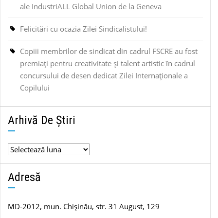
ale IndustriALL Global Union de la Geneva
Felicitări cu ocazia Zilei Sindicalistului!
Copiii membrilor de sindicat din cadrul FSCRE au fost
premiați pentru creativitate și talent artistic în cadrul
concursului de desen dedicat Zilei Internaționale a
Copilului
Arhivă De Știri
Arhivă
de
știri
Adresă
MD-2012, mun. Chișinău, str. 31 August, 129