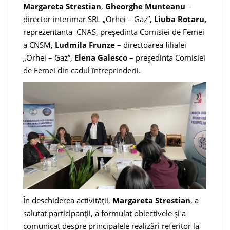
Margareta Strestian
,
Gheorghe Munteanu
–
director interimar SRL „Orhei – Gaz”,
Liuba Rotaru,
reprezentanta CNAS, președinta Comisiei de Femei
a CNSM,
Ludmila Frunze
– directoarea filialei
„Orhei – Gaz”,
Elena Galesco –
președinta Comisiei
de Femei din cadul întreprinderii.
În deschiderea activității,
Margareta Strestian
, a
salutat participanții, a formulat obiectivele și a
comunicat despre principalele realizări referitor la