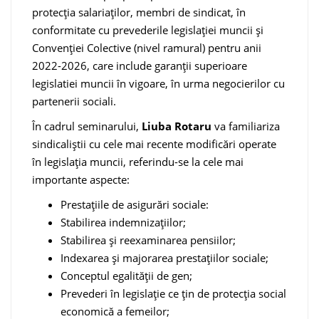
protecția salariaților, membri de sindicat, în
conformitate cu prevederile legislației muncii și
Convenției Colective (nivel ramural) pentru anii
2022-2026, care include garanții superioare
legislatiei muncii în vigoare, în urma negocierilor cu
partenerii sociali.
În cadrul seminarului,
Liuba Rotaru
va familiariza
sindicaliștii cu cele mai recente modificări operate
în legislația muncii, referindu-se la cele mai
importante aspecte:
Prestațiile de asigurări sociale:
Stabilirea indemnizațiilor;
Stabilirea și reexaminarea pensiilor;
Indexarea și majorarea prestațiilor sociale;
Conceptul egalității de gen;
Prevederi în legislație ce țin de protecția social
economică a femeilor;