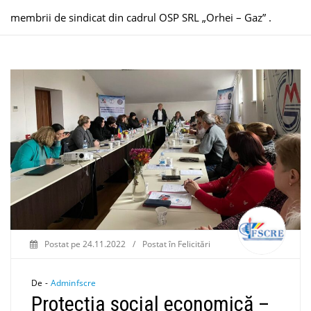
membrii de sindicat din cadrul OSP SRL „Orhei – Gaz” .
Postat pe
24.11.2022
/
Postat în
Felicitări
De -
Adminfscre
Protecția social economică –