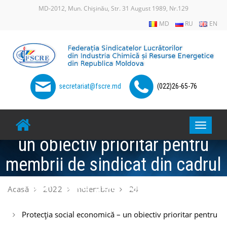
Skip
MD-2012, Mun. Chișinău, Str. 31 August 1989, Nr.129
to
MD
RU
EN
content
secretariat@fscre.md
(022)26-65-76
Protecția social economică –
Toggle
un obiectiv prioritar pentru
navigat
membrii de sindicat din cadrul
OSP SRL „Orhei – Gaz” .
Acasă
2022
noiembrie
24
Protecția social economică – un obiectiv prioritar pentru