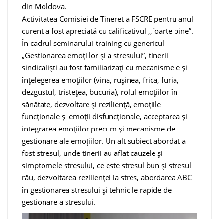
din Moldova.
Activitatea Comisiei de Tineret a FSCRE pentru anul
curent a fost apreciată cu calificativul ,,foarte bine”.
În cadrul seminarului-training cu genericul
„Gestionarea emoțiilor și a stresului”, tinerii
sindicaliști au fost familiarizați cu mecanismele și
înțelegerea emoțiilor (vina, rușinea, frica, furia,
dezgustul, tristețea, bucuria), rolul emoțiilor în
sănătate, dezvoltare și reziliență, emoțiile
funcționale și emoții disfuncționale, acceptarea și
integrarea emoțiilor precum și mecanisme de
gestionare ale emoțiilor. Un alt subiect abordat a
fost stresul, unde tinerii au aflat cauzele și
simptomele stresului, ce este stresul bun și stresul
rău, dezvoltarea rezilienței la stres, abordarea ABC
în gestionarea stresului și tehnicile rapide de
gestionare a stresului.