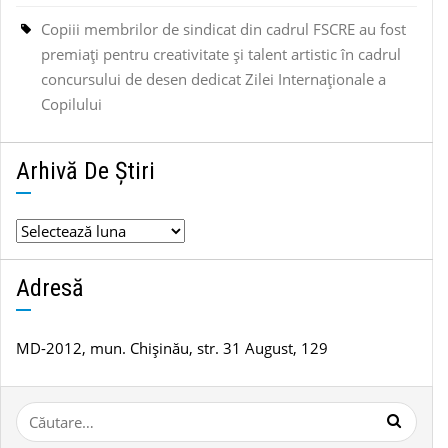
Copiii membrilor de sindicat din cadrul FSCRE au fost
premiați pentru creativitate și talent artistic în cadrul
concursului de desen dedicat Zilei Internaționale a
Copilului
Arhivă De Știri
Arhivă
de
știri
Adresă
MD-2012, mun. Chișinău, str. 31 August, 129
Caută
după: