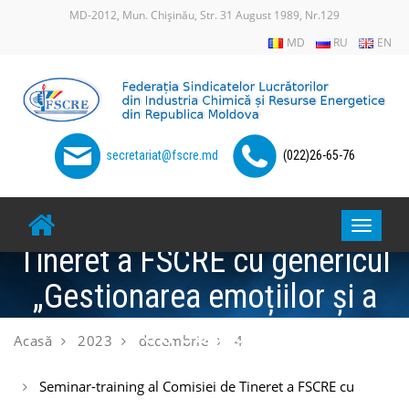
Skip
MD-2012, Mun. Chișinău, Str. 31 August 1989, Nr.129
to
MD
RU
EN
content
secretariat@fscre.md
(022)26-65-76
Seminar-training al Comisiei de
Toggle
Tineret a FSCRE cu genericul
navigat
„Gestionarea emoțiilor și a
stresului”
Acasă
2023
decembrie
4
Seminar-training al Comisiei de Tineret a FSCRE cu