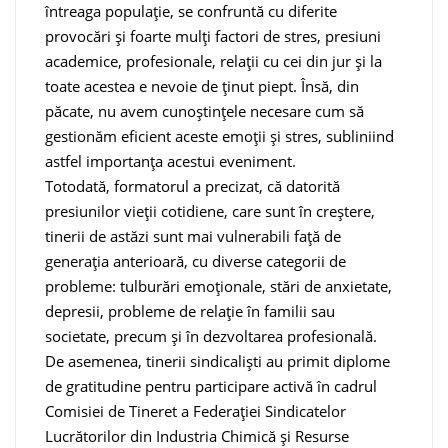
întreaga populație, se confruntă cu diferite
provocări și foarte mulți factori de stres, presiuni
academice, profesionale, relații cu cei din jur și la
toate acestea e nevoie de ținut piept. Însă, din
păcate, nu avem cunoștințele necesare cum să
gestionăm eficient aceste emoții și stres, subliniind
astfel importanța acestui eveniment.
Totodată, formatorul a precizat, că datorită
presiunilor vieții cotidiene, care sunt în creștere,
tinerii de astăzi sunt mai vulnerabili față de
generația anterioară, cu diverse categorii de
probleme: tulburări emoționale, stări de anxietate,
depresii, probleme de relație în familii sau
societate, precum și în dezvoltarea profesională.
De asemenea, tinerii sindicaliști au primit diplome
de gratitudine pentru participare activă în cadrul
Comisiei de Tineret a Federației Sindicatelor
Lucrătorilor din Industria Chimică şi Resurse