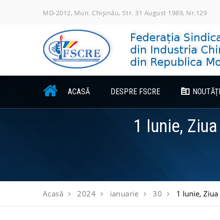
Skip
MD-2012, Mun. Chișinău, Str. 31 August 1989, Nr.129
to
content
ACASĂ
DESPRE FSCRE
NOUTĂȚ
1 Iunie, Ziu
Acasă
2024
ianuarie
30
1 Iunie, Ziua