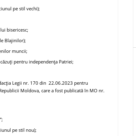
iunul pe stil vechi);
ui bisericesc;
 Blajinilor);
enilor muncii;
 căzuți pentru independenţa Patriei;
edacția Legii nr. 170 din 22.06.2023 pentru
Republicii Moldova, care a fost publicată în MO nr.
”;
unul pe stil nou);