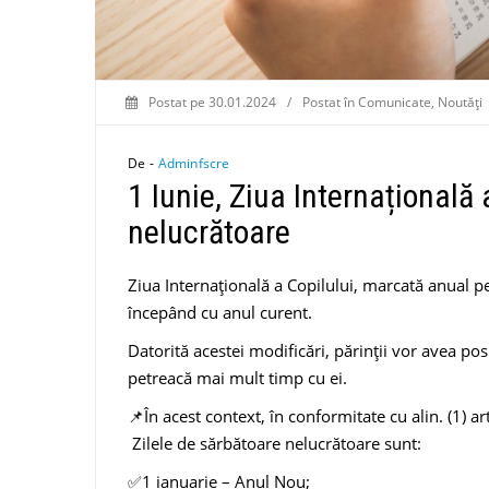
Postat pe
30.01.2024
/
Postat în
Comunicate
,
Noutăți
De -
Adminfscre
1 Iunie, Ziua Internațională 
nelucrătoare
Ziua Internațională a Copilului, marcată anual pe
începând cu anul curent.
Datorită acestei modificări, părinții vor avea pos
petreacă mai mult timp cu ei.
📌În acest context, în conformitate cu alin. (1) 
Zilele de sărbătoare nelucrătoare sunt:
✅1 ianuarie – Anul Nou;