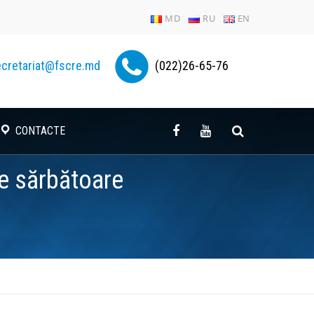
MD
RU
EN
cretariat@fscre.md
(022)26-65-76
CONTACTE
de sărbătoare