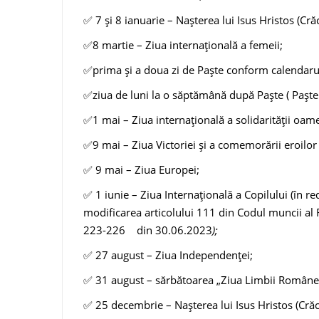
✅ 7 şi 8 ianuarie – Nașterea lui Isus Hristos (Crăc
✅8 martie – Ziua internațională a femeii;
✅prima şi a doua zi de Paște conform calendarul
✅ziua de luni la o săptămână după Paşte ( Paştele
✅1 mai – Ziua internațională a solidarității oam
✅9 mai – Ziua Victoriei şi a comemorării eroilor
✅ 9 mai – Ziua Europei;
✅ 1 iunie – Ziua Internațională a Copilului (în r
modificarea articolului 111 din Codul muncii al 
223-226 din 30.06.2023
);
✅ 27 august – Ziua Independenţei;
✅ 31 august – sărbătoarea „Ziua Limbii Române
✅ 25 decembrie – Naşterea lui Isus Hristos (Crăci