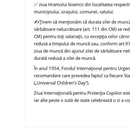
✅ ziua Hramului bisericii din localitatea respectiv
municipiului, oraşului, comunei, satului.
✍Ținem să menționăm că durata zilei de muncă (
sărbătoare nelucrătoare (art. 111 din CM) se reduc
CM)
pentru toţi salariaţii, cu excepţia celor căro
redusă a timpului de muncă sau, conform art.97 
ziua de muncă din ajunul zilei de sărbătoare ne
durată redusă a zilei de muncă.
În anul 1954, Fondul Internaţional pentru Urgenţ
recomandare care prevedea faptul ca fiecare Stat
(„Universal Children’s Day”).
Ziua Internațională pentru Protecția Copiilor este
iar alte peste o sută de state celebrează o zi a cop