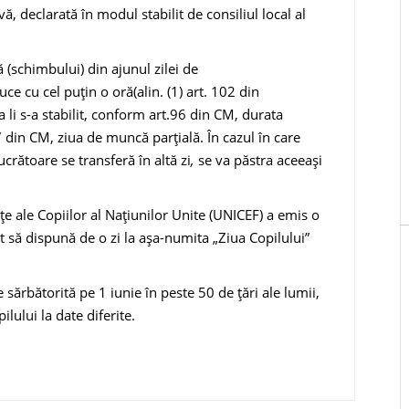
ă, declarată în modul stabilit de consiliul local al
schimbului) din ajunul zilei de
e cu cel puţin o oră(alin. (1) art. 102 din
ra li s-a stabilit, conform art.96 din CM, durata
din CM, ziua de muncă parţială. În cazul în care
lucrătoare
se transferă în altă zi
,
se va păstra aceeaşi
e ale Copiilor al Naţiunilor Unite (UNICEF) a emis o
 să dispună de o zi la aşa-numita „Ziua Copilului”
 sărbătorită pe 1 iunie în peste 50 de țări ale lumii,
ilului la date diferite.