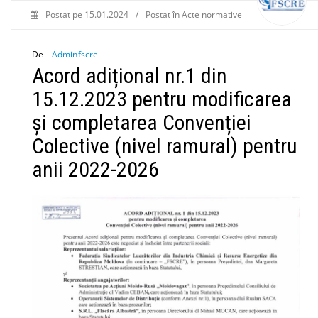
Postat pe
15.01.2024
/
Postat în
Acte normative
De -
Adminfscre
Acord adițional nr.1 din
15.12.2023 pentru modificarea
și completarea Convenției
Colective (nivel ramural) pentru
anii 2022-2026