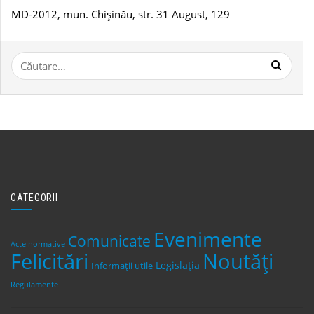
MD-2012, mun. Chișinău, str. 31 August, 129
Caută
după:
CATEGORII
Evenimente
Comunicate
Acte normative
Felicitări
Noutăți
Legislaţia
Informații utile
Regulamente