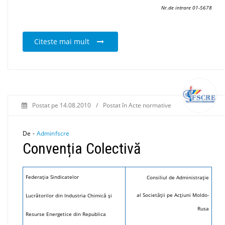
Nr.de intrare 01-5678
Citeste mai mult
Postat pe
14.08.2010
/
Postat în
Acte normative
De -
Adminfscre
Convenția Colectivă
Federația Sindicatelor
Consiliul de Administrație
al Societății pe Acțiuni Moldo-
Lucrătorilor din Industria Chimică și
Rusa
Resurse Energetice din Republica