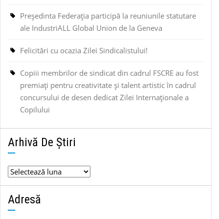
Președinta Federația participă la reuniunile statutare
ale IndustriALL Global Union de la Geneva
Felicitări cu ocazia Zilei Sindicalistului!
Copiii membrilor de sindicat din cadrul FSCRE au fost
premiați pentru creativitate și talent artistic în cadrul
concursului de desen dedicat Zilei Internaționale a
Copilului
Arhivă De Știri
Arhivă
de
știri
Adresă