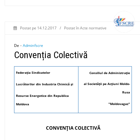
Postat pe
14.12.2017
/
Postat în
Acte normative
De -
Adminfscre
Convenția Colectivă
Federația Sindicatelor
Consiliul de Administrație
al Societății pe Acțiuni Moldo-
Lucrătorilor din Industria Chimică și
Rusa
Resurse Energetice din Republica
"Moldovagaz"
Moldova
CONVENȚIA COLECTIVĂ