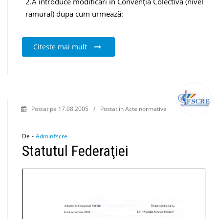
2.A introduce modificări în Convenția Colectivă (nivel
ramural) dupa cum urmează:
Citeste mai mult
Postat pe
17.08.2005
/
Postat în
Acte normative
De -
Adminfscre
Statutul Federaţiei