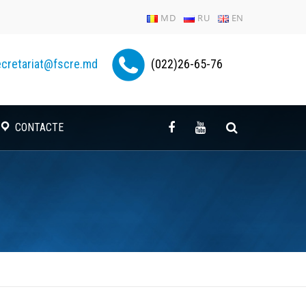
MD
RU
EN
cretariat@fscre.md
(022)26-65-76
CONTACTE