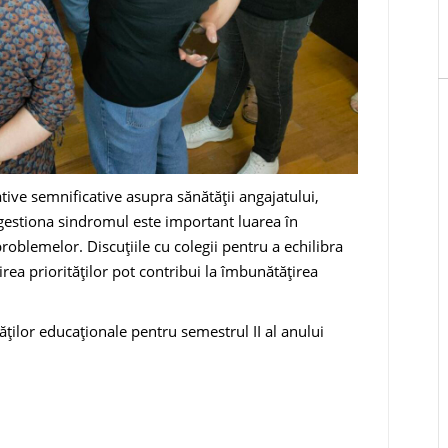
tive semnificative asupra sănătății angajatului,
l gestiona sindromul este important luarea în
roblemelor. Discuțiile cu colegii pentru a echilibra
rea priorităților pot contribui la îmbunătățirea
tăților educaționale pentru semestrul II al anului