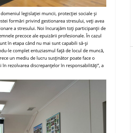
 domeniul legislației muncii, protecției sociale și
cestei formări privind gestionarea stresului, veți avea
ionare a stresului. Noi încurajăm toți participanții de
emnele precoce ale epuizării profesionale. În cazul
nt în etapa când nu mai sunt capabili să-și
indu-le complet entuziasmul față de locul de muncă,
oarece un mediu de lucru susținător poate face o
i în rezolvarea discrepanțelor în responsabilități”, a