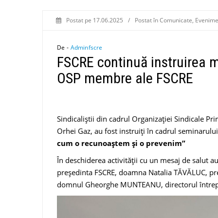
Postat pe
17.06.2025
/
Postat în
Comunicate
,
Evenime
De -
Adminfscre
FSCRE continuă instruirea m
OSP membre ale FSCRE
Sindicaliștii din cadrul Organizației Sindicale P
Orhei Gaz, au fost instruiți în cadrul seminarulu
cum o recunoaștem și o prevenim”
În deschiderea activității cu un mesaj de salut
președinta FSCRE, doamna Natalia TĂVĂLUC, preș
domnul Gheorghe MUNTEANU, directorul întrepr