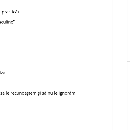
 practică)
sculine”
iza
să le recunoaștem și să nu le ignorăm