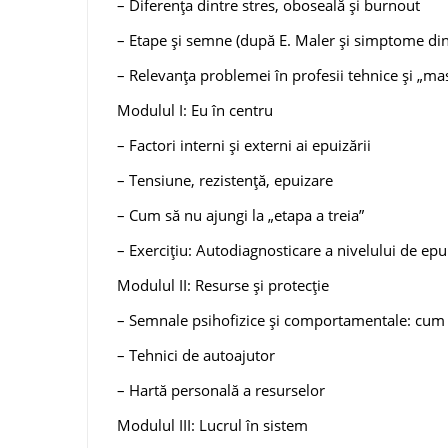
– Diferența dintre stres, oboseală și burnout
– Etape și semne (după E. Maler și simptome din
– Relevanța problemei în profesii tehnice și „ma
Modulul I: Eu în centru
– Factori interni și externi ai epuizării
– Tensiune, rezistență, epuizare
– Cum să nu ajungi la „etapa a treia”
– Exercițiu: Autodiagnosticare a nivelului de epu
Modulul II: Resurse și protecție
– Semnale psihofizice și comportamentale: cum 
– Tehnici de autoajutor
– Hartă personală a resurselor
Modulul III: Lucrul în sistem