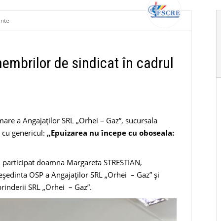
nte
embrilor de sindicat în cadrul
rimare a Angajaților SRL „Orhei – Gaz”, sucursala
i cu genericul:
„Epuizarea nu începe cu oboseala:
 au participat doamna Margareta STRESTIAN,
edinta OSP a Angajaților SRL „Orhei – Gaz” și
inderii SRL „Orhei – Gaz”.