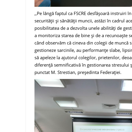
,,Pe lângă faptul ca FSCRE desfășoară instruiri în
securității și sănătății muncii, astăzi în cadrul a
posibilitatea de a dezvolta unele abilități de gest
a monitoriza starea de bine și de a recunoaște s
când observăm că cineva din colegii de muncă su
gestioneze sarcinile, au performanțe slabe, lips
să apeleze la ajutorul colegilor, prietenilor, de
diferență semnificativă în gestionarea stresului ș
punctat M. Strestian, președinta Federației.