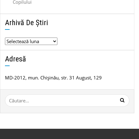
Copilului
Arhivă De Știri
Arhivă
de
știri
Adresă
MD-2012, mun. Chișinău, str. 31 August, 129
Caută
după: