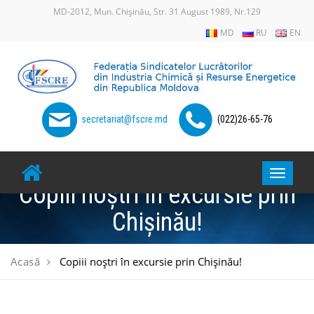
Skip
MD-2012, Mun. Chișinău, Str. 31 August 1989, Nr.129
to
MD
RU
EN
content
secretariat@fscre.md
(022)26-65-76
Toggle
Copiii noştri în excursie prin
navigat
Chişinău!
Acasă
Copiii noştri în excursie prin Chişinău!