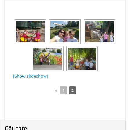
[Show slideshow]
◄
1
2
Căutare