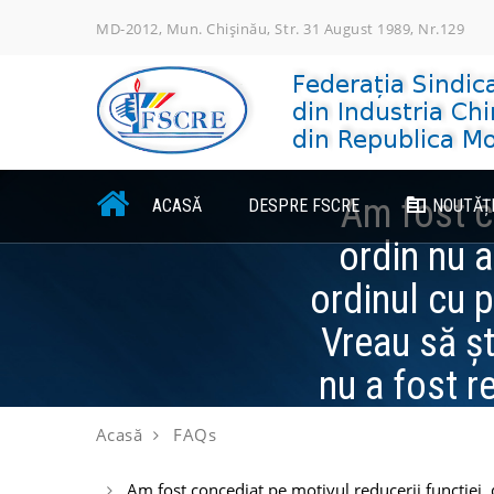
Skip
MD-2012, Mun. Chișinău, Str. 31 August 1989, Nr.129
to
content
Am fost c
ACASĂ
DESPRE FSCRE
NOUTĂȚ
ordin nu a
ordinul cu p
Vreau să șt
nu a fost r
Acasă
FAQs
Am fost concediat pe motivul reducerii funcției, 