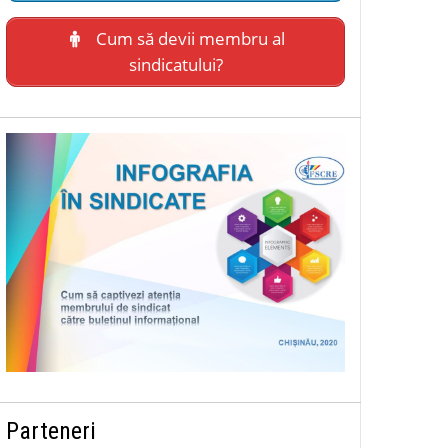
Cum să devii membru al
sindicatului?
Parteneri