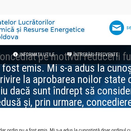
se
oncediat pe motivul reducerii fun
I
INFORMAȚII UTILE
ÎNTREBĂRI FRECVENTE
 fost emis. Mi s-a adus la cuno
rivire la aprobarea noilor state
iu dacă sunt îndrept să conside
edusă și, prin urmare, concedie
nefondată.
dar ordin nu a fost emis. Mi s-a adus la cunoștință doar ordinul c