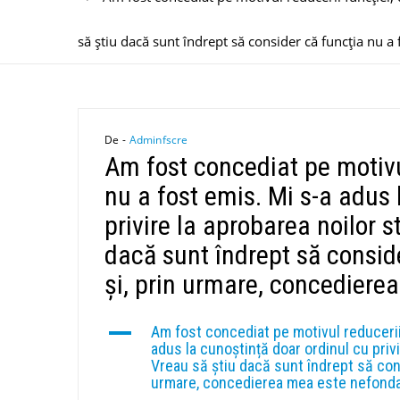
să știu dacă sunt îndrept să consider că funcția nu a
De -
Adminfscre
Am fost concediat pe motivul
nu a fost emis. Mi s-a adus 
privire la aprobarea noilor 
dacă sunt îndrept să consid
și, prin urmare, concediere
A
Am fost concediat pe motivul reducerii 
adus la cunoștință doar ordinul cu priv
Vreau să știu dacă sunt îndrept să cons
urmare, concedierea mea este nefonda