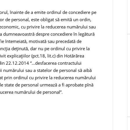
torul, înainte de a emite ordinul de concediere pe
or de personal, este obligat să emită un ordin,
 economic, cu privire la reducerea numărului sau
rea dumneavoastră despre concediere în legătură
fie întemeiată, motivată sau precedată de
ncția deținută, dar nu pe ordinul cu privire la
it explicațiilor (pct.18, lit.c) din Hotărârea
 din 22.12.2014 “…desfacerea contractului
i numărului sau a statelor de personal să aibă
mat prin ordinul cu privire la reducerea numărului
le state de personal urmează a fi aprobate pînă
ducerea numărului de personal”.