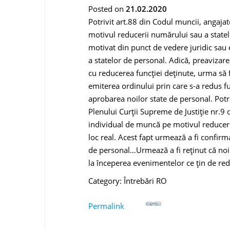
Posted on
21.02.2020
Potrivit art.88 din Codul muncii, angaja
motivul reducerii numărului sau a statel
motivat din punct de vedere juridic sau
a statelor de personal. Adică, preaviza
cu reducerea funcției deținute, urma să 
emiterea ordinului prin care s-a redus fu
aprobarea noilor state de personal. Potriv
Plenului Curții Supreme de Justiție nr.9
individual de muncă pe motivul reduceri
loc real. Acest fapt urmează a fi confir
de personal…Urmează a fi reținut că noi
la începerea evenimentelor ce țin de re
Category: Întrebări RO
Permalink