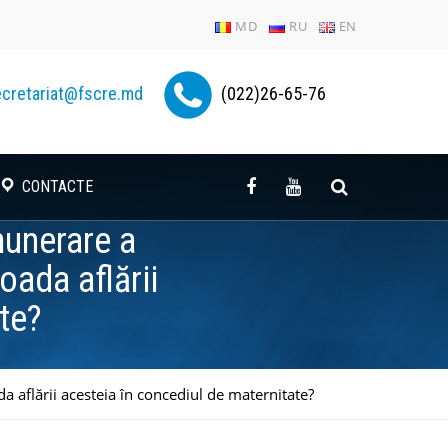
MD
RU
EN
cretariat@fscre.md
(022)26-65-76
CONTACTE
munerare a
oada aflării
te?
a aflării acesteia în concediul de maternitate?