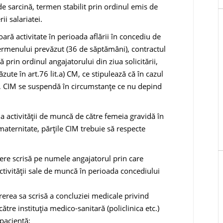
 sarcină, ter­men stabilit prin ordinul emis de
ii salariatei.
oară activitate în perioada aflării în concediu de
ermenului prevăzut (36 de săptămâni), contractul
 prin ordinul angajatorului din ziua solicitării,
ăzute în art.76 lit.a) CM, ce stipulează că în cazul
te, CIM se suspendă în circumstanțe ce nu depind
a activității de muncă de către femeia gravidă în
maternitate, părţile CIM trebuie să respecte
ere scrisă pe numele angajatorul prin care
ctivității sale de muncă în perioada concediului
erea sa scrisă a concluziei medicale privind
către instituția medico-sanitară (policlinica etc.)
 pacientă;