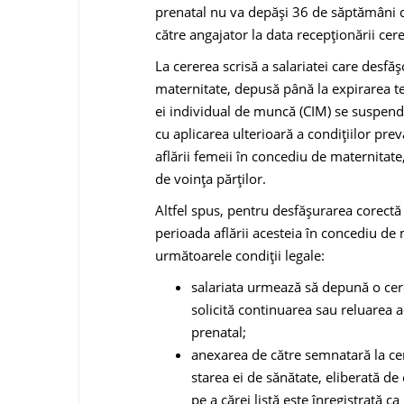
prenatal nu va depăși 36 de săptămâni de
către angajator la data recepționării cerer
La cererea scrisă a salariatei care desfăș
maternitate, depusă până la expirarea t
ei individual de muncă (CIM) se sus­pendă
cu aplicarea ulterioară a condițiilor prev
aflării femeii în concediu de maternita
de voința părților.
Altfel spus, pentru desfășurarea corectă 
perioada aflării acesteia în concediu de 
următoarele condiţii legale:
salariata urmează să depună o cer
solicită continuarea sau reluarea a
prenatal;
anexarea de către semnatară la cer
starea ei de sănătate, eliberată de 
pe a cărei listă este înregistrată ca