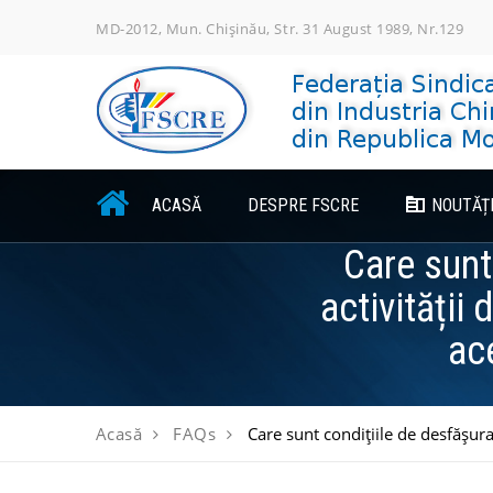
Skip
MD-2012, Mun. Chișinău, Str. 31 August 1989, Nr.129
to
content
ACASĂ
DESPRE FSCRE
NOUTĂȚ
Care sunt
activității
ac
Acasă
FAQs
Care sunt condițiile de desfășura