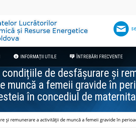
se
I
INFORMAȚII UTILE
ÎNTREBĂRI FRECVENTE
 condițiile de desfășurare și re
 de muncă a femeii gravide în peri
esteia în concediul de maternita
re și remunerare a activității de muncă a femeii gravide în perioad