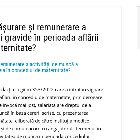
fășurare și remunerare a
 gravide în perioada aflării
ternitate?
remunerare a activității de muncă a
teia în concediul de maternitate?
redacţia Legii m.353/2022 care a intrat în vigoare
 aflării în concediu de maternitate, prin derogare
se invocă mai jos), salariata are dreptul de a
uncă în baza cererii scrise, cu prezentarea
nătate, eliberată de către instituţia medico-
tă, şi de comun acord cu angajatorul. Termenul în
activitatea de muncă în perioada concediului