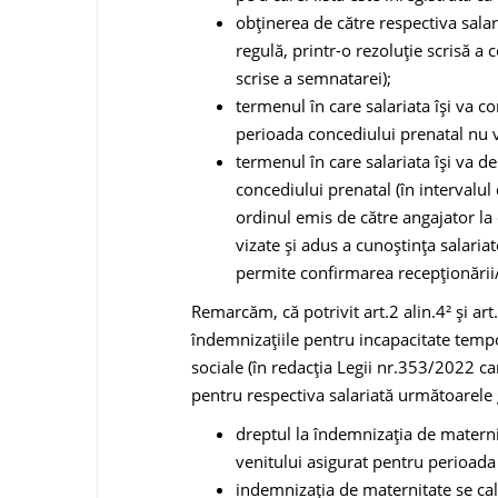
obținerea de către respectiva salar
regulă, printr-o rezoluție scrisă a 
scrise a semnatarei);
termenul în care salariata îşi va c
perioada concediului prenatal nu 
termenul în care salariata îşi va 
concediului prenatal (în intervalul
ordinul emis de către angajator la 
vizate și adus a cunoştinţa salaria
permite confirmarea recepţionării/în
Remarcăm, că potrivit art.2 alin.4² și ar
îndemnizațiile pentru incapacitate tempo
sociale (în redacția Legii nr.353/2022 car
pentru respectiva salariată următoarele g
dreptul la îndemnizația de maternit
venitului asigurat pentru perioada
indemnizația de maternitate se calc