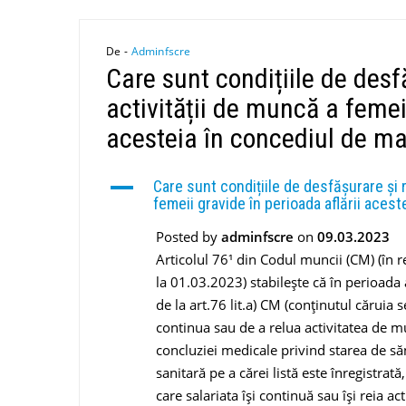
De -
Adminfscre
Care sunt condițiile de des
activității de muncă a femeii
acesteia în concediul de ma
A
Care sunt condițiile de desfășurare și 
femeii gravide în perioada aflării aces
Posted by
adminfscre
on
09.03.2023
Articolul 76¹ din Codul muncii (CM) (în 
la 01.03.2023) stabilește că în peri­oada
de la art.76 lit.a) CM (conţinutul căruia 
continua sau de a relua activitatea de m
conclu­ziei medicale privind starea de să
sanitară pe a cărei listă este înregistra
care salariata își continuă sau își reia 