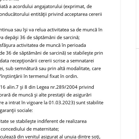
iată a acordului angajatorului (ex­primat, de
conducătorului entității privind acceptarea cererii
ontinua sau îşi va relua activitatea sa de muncă în
va depăşi 36 de săptămâni de sarcină;
desfăşura activitatea de muncă în perioada
 de 36 de săptă­mâni de sarcină) se stabileşte prin
data recepționării cererii scrise a semnatarei
tei, sub semnătură sau prin altă modalitate, care
ştiinţării în termenul fixat în or­din.
t.16 alin.7 și 8 din Legea nr.289/2004 privind
rară de muncă și alte prestații de asigurări
e a intrat în vigoare la 01.03.2023) sunt stabilite
aranții sociale:
ate se stabilește indiferent de realizarea
 concediului de maternitate;
ulează din venitul asigurat al unuia dintre soți,