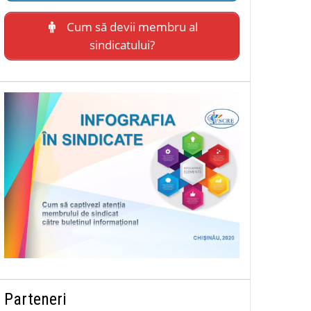
Cum să devii membru al
sindicatului?
Parteneri