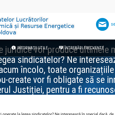
se
e juridice vor produce ultimele m
I
INFORMAȚII UTILE
ÎNTREBĂRI FRECVENTE
egea sindicatelor? Ne interesea
acum încolo, toate organizațiile
u-create vor fi obligate să se in
rul Justiției, pentru a fi recuno
ori și a putea iniția negocieri co
i operate la legea sindicatelor? Ne interesează în special dacă, de 