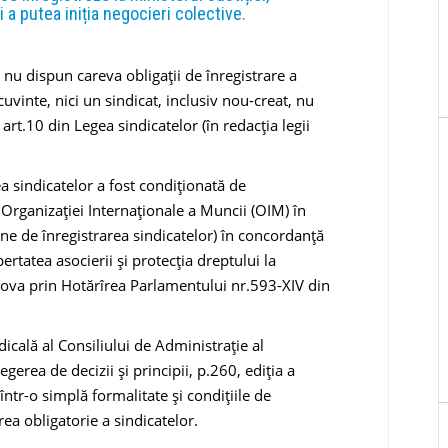
 a putea iniția negocieri colective.
 nu dispun careva obligații de înregistrare a
cuvinte, nici un sindicat, inclusiv nou-creat, nu
 art.10 din Legea sindicatelor (în redacția legii
a sindicatelor a fost condiționată de
Organizației Internaționale a Muncii (OIM) în
ține de înregistrarea sindicatelor) în concordanță
tatea asocierii și protecția dreptului la
dova prin Hotărîrea Parlamentului nr.593-XIV din
dicală al Consiliului de Administrație al
gerea de decizii și principii, p.260, ediția a
într-o simplă formalitate și condițiile de
rea obligatorie a sindicatelor.