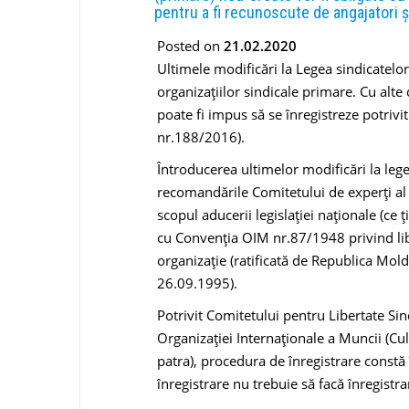
pentru a fi recunoscute de angajatori și
Posted on
21.02.2020
Ultimele modificări la Legea sindicatelor
organizațiilor sindicale primare. Cu alte 
poate fi impus să se înregistreze potrivit
nr.188/2016).
Întroducerea ultimelor modificări la lege
recomandările Comitetului de experți al 
scopul aducerii legislației naționale (ce 
cu Convenția OIM nr.87/1948 privind liber
organizație (ratificată de Republica Mol
26.09.1995).
Potrivit Comitetului pentru Libertate Sin
Organizației Internaționale a Muncii (Cule
patra), procedura de înregistrare constă 
înregistrare nu trebuie să facă înregistra