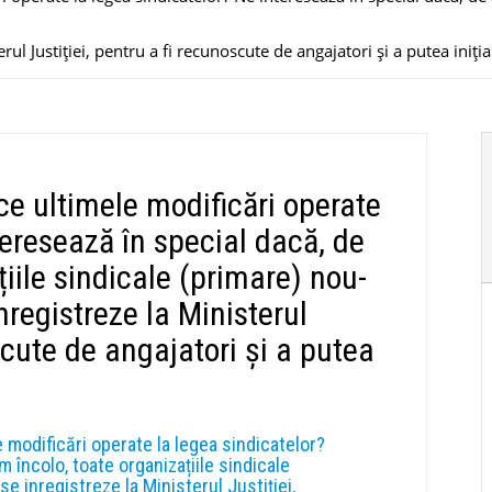
rul Justiției, pentru a fi recunoscute de angajatori și a putea iniția
ce ultimele modificări operate
teresează în special dacă, de
iile sindicale (primare) nou-
inregistreze la Ministerul
scute de angajatori și a putea
 modificări operate la legea sindicatelor?
 încolo, toate organizațiile sindicale
se inregistreze la Ministerul Justiției,