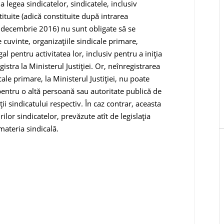
 legea sindicatelor, sindicatele, inclusiv
ituite (adică constituite după intrarea
6 decembrie 2016) nu sunt obligate să se
te cuvinte, organizațiile sindicale primare,
gal pentru activitatea lor, inclusiv pentru a iniția
gistra la Ministerul Justiției. Or, neînregistrarea
cale primare, la Ministerul Justiției, nu poate
entru o altă persoană sau autoritate publică de
ții sindicatului respectiv. În caz contrar, aceasta
lor sindicatelor, prevăzute atît de legislația
 materia sindicală.