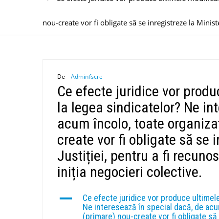
nou-create vor fi obligate să se inregistreze la Ministe
De -
Adminfscre
Ce efecte juridice vor produ
la legea sindicatelor? Ne in
acum încolo, toate organizaț
create vor fi obligate să se 
Justiției, pentru a fi recuno
iniția negocieri colective.
A
Ce efecte juridice vor produce ultimele
Ne interesează în special dacă, de acum
(primare) nou-create vor fi obligate să 