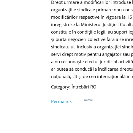
Drept urmare a modificărilor întroduse la
organizațiile sindicale primare nou-const
modificărilor respective în vigoare la 1
înregistreze la Ministerul Justiției. Cu al
constituie în condițiile legii, au suport le
și purta negocieri colective fără a se înre
sindicatului, inclusiv a organizației sindi
servi drept motiv pentru angajator sau p
a nu recunoaște efectul juridic al activită
ar putea să conducă la încălcarea drepturi
națională, cît și de cea internațională în
Category: Întrebări RO
Permalink