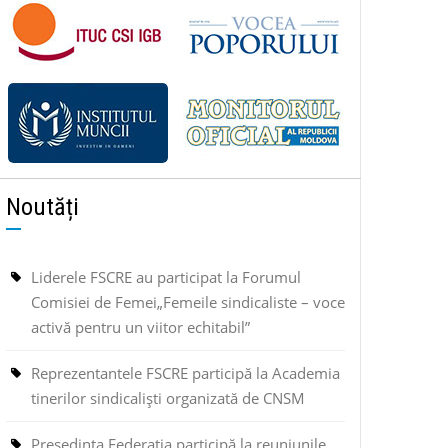
Noutăți
Liderele FSCRE au participat la Forumul
Comisiei de Femei„Femeile sindicaliste – voce
activă pentru un viitor echitabil”
Reprezentantele FSCRE participă la Academia
tinerilor sindicaliști organizată de CNSM
Președinta Federația participă la reuniunile