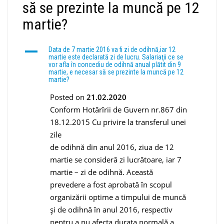
să se prezinte la muncă pe 12
martie?
A
Data de 7 martie 2016 va fi zi de odihnă,iar 12
martie este declarată zi de lucru. Salariaţii ce se
vor afla în concediu de odihnă anual plătit din 9
martie, e necesar să se prezinte la muncă pe 12
martie?
Posted on
21.02.2020
Conform Hotărîrii de Guvern nr.867 din
18.12.2015 Cu privire la transferul unei
zile
de odihnă din anul 2016, ziua de 12
martie se consideră zi lucrătoare, iar 7
martie – zi de odihnă. Această
prevedere a fost aprobată în scopul
organizării optime a timpului de muncă
și de odihnă în anul 2016, respectiv
pentru a nu afecta durata normală a