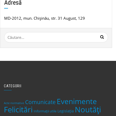
știri
Adresă
MD-2012, mun. Chișinău, str. 31 August, 129
Caută
după:
CATEGORII
Evenimente
Comunicate
Acte normative
Felicitări
Noutăți
Legislaţia
Informații utile