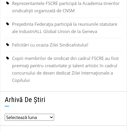
Reprezentantele FSCRE participă la Academia tinerilor
sindicaliști organizată de CNSM
Președinta Federația participă la reuniunile statutare
ale IndustriALL Global Union de la Geneva
Felicitări cu ocazia Zilei Sindicalistului!
Copiii membrilor de sindicat din cadrul FSCRE au fost
premiați pentru creativitate și talent artistic în cadrul
concursului de desen dedicat Zilei Internaționale a
Copilului
Arhivă De Știri
Arhivă
de