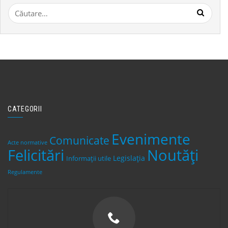
Caută
după:
CATEGORII
Evenimente
Comunicate
Acte normative
Felicitări
Noutăți
Legislaţia
Informații utile
Regulamente