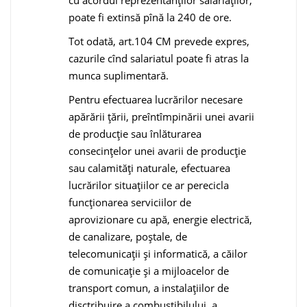
poate fi extinsă pînă la 240 de ore.
Tot odată, art.104 CM prevede expres,
cazurile cînd salariatul poate fi atras la
munca suplimentară.
Pentru efectuarea lucrărilor necesare
apărării ţării, preîntîmpinării unei avarii
de producţie sau înlăturarea
consecinţelor unei avarii de producţie
sau calamităţi naturale, efectuarea
lucrărilor situaţiilor ce ar perecicla
funcţionarea serviciilor de
aprovizionare cu apă, energie electrică,
de canalizare, poştale, de
telecomunicaţii şi informatică, a căilor
de comunicaţie şi a mijloacelor de
transport comun, a instalaţiilor de
disctribuire a combustibilului, a