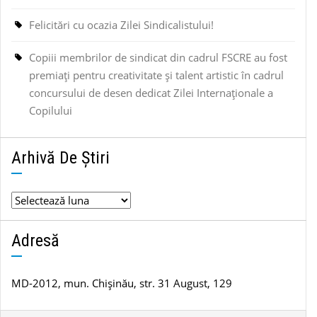
Felicitări cu ocazia Zilei Sindicalistului!
Copiii membrilor de sindicat din cadrul FSCRE au fost
premiați pentru creativitate și talent artistic în cadrul
concursului de desen dedicat Zilei Internaționale a
Copilului
Arhivă De Știri
Arhivă
de
știri
Adresă
MD-2012, mun. Chișinău, str. 31 August, 129