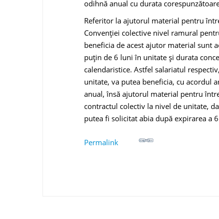
odihnă anual cu durata corespunzătoare p
Referitor la ajutorul material pentru între
Convenției colective nivel ramural pent
beneficia de acest ajutor material sunt a
puțin de 6 luni în unitate și durata conc
calendaristice. Astfel salariatul respecti
unitate, va putea beneficia, cu acordul a
anual, însă ajutorul material pentru într
contractul colectiv la nivel de unitate, d
putea fi solicitat abia după expirarea a 
Permalink