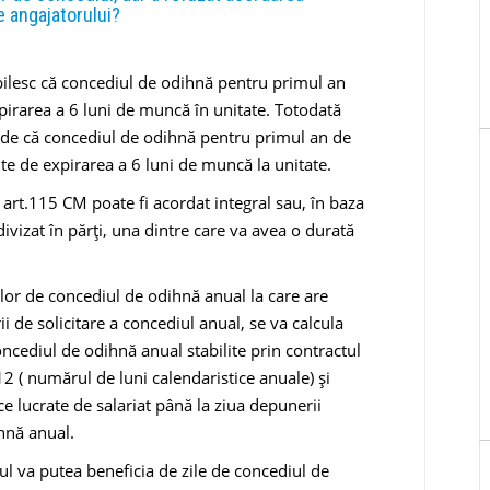
le angajatorului?
bilesc că concediul de odihnă pentru primul an
pirarea a 6 luni de muncă în unitate. Totodată
vede că concediul de odihnă pentru primul an de
nte de expirarea a 6 luni de muncă la unitate.
art.115 CM poate fi acordat integral sau, în baza
 divizat în părți, una dintre care va avea o durată
lor de concediul de odihnă anual la care are
ii de solicitare a concediul anual, se va calcula
oncediul de odihnă anual stabilite prin contractul
12 ( numărul de luni calendaristice anuale) și
ce lucrate de salariat până la ziua depunerii
ihnă anual.
tul va putea beneficia de zile de concediul de