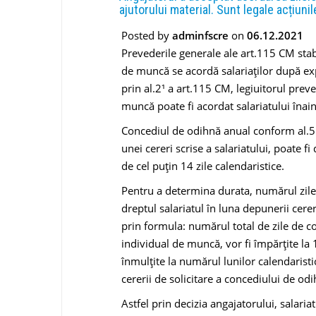
ajutorului material. Sunt legale acțiuni
Posted by
adminfscre
on
06.12.2021
Prevederile generale ale art.115 CM sta
de muncă se acordă salariaților după ex
prin al.2¹ a art.115 CM, legiuitorul pre
muncă poate fi acordat salariatului înai
Concediul de odihnă anual conform al.5 
unei cereri scrise a salariatului, poate fi
de cel puțin 14 zile calendaristice.
Pentru a determina durata, numărul zile
dreptul salariatul în luna depunerii cerer
prin formula: numărul total de zile de c
individual de muncă, vor fi împărțite la 
înmulțite la numărul lunilor calendaristi
cererii de solicitare a concediului de od
Astfel prin decizia angajatorului, salaria