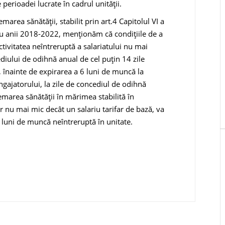
erioadei lucrate în cadrul unității.
marea sănătății, stabilit prin art.4 Capitolul VI a
ru anii 2018-2022, menționăm că condițiile de a
ctivitatea neîntreruptă a salariatului nu mai
ediului de odihnă anual de cel puțin 14 zile
v, înainte de expirarea a 6 luni de muncă la
ngajatorului, la zile de concediul de odihnă
emarea sănătății în mărimea stabilită în
ar nu mai mic decât un salariu tarifar de bază, va
6 luni de muncă neîntreruptă în unitate.