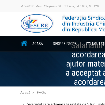
Skip
MD-2012, Mun. Chișinău, Str. 31 August 1989, Nr.129
to
content
Salariatul
ACASĂ
DESPRE FSCRE
NOUTĂȚ
acordarea 
ajutor mate
a acceptat a
acordarea
Acasă
FAQs
Salariatul care activează la unitate de 5 luni, so