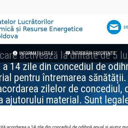
se
 care activează la unitate de 5 lun
I
INFORMAȚII UTILE
ÎNTREBĂRI FRECVENTE
a 14 zile din concediul de odih
rial pentru întremarea sănătății.
cordarea zilelor de concediul, d
 ajutorului material. Sunt legale
angajatorului?
licită acordarea a 14 zile din concediul de odihnă anual și ajutor m