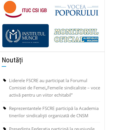
Noutăți
Liderele FSCRE au participat la Forumul
Comisiei de Femei„Femeile sindicaliste – voce
activă pentru un viitor echitabil”
Reprezentantele FSCRE participă la Academia
tinerilor sindicaliști organizată de CNSM
Președinta Federația participă la reuniunile