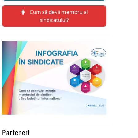
Cum să devii membru al
sindicatului?
Parteneri