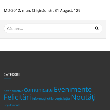
MD-2012, mun. Chișinău, str. 31 August, 129
Caută
după:
CATEGORII
Evenimente
Comunicate
Acte normative
Felicitări
Noutăți
Legislaţia
Informații utile
Regulamente