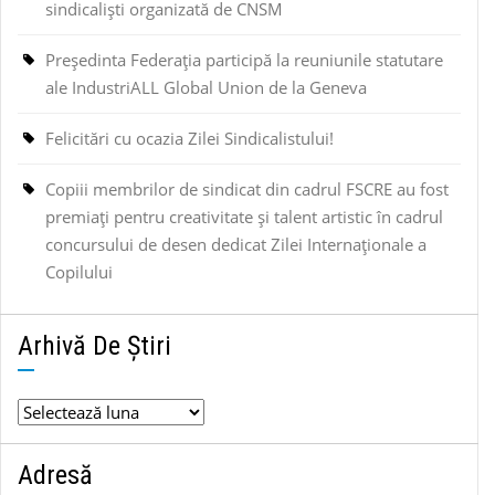
sindicaliști organizată de CNSM
Președinta Federația participă la reuniunile statutare
ale IndustriALL Global Union de la Geneva
Felicitări cu ocazia Zilei Sindicalistului!
Copiii membrilor de sindicat din cadrul FSCRE au fost
premiați pentru creativitate și talent artistic în cadrul
concursului de desen dedicat Zilei Internaționale a
Copilului
Arhivă De Știri
Arhivă
de
știri
Adresă