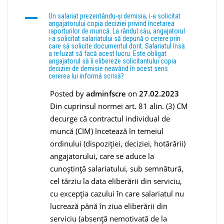
A
Un salariat prezentându-și demisia, i-a solicitat
angajatorului copia deciziei privind încetarea
raporturilor de muncă. La rândul său, angajatorul
i-a solicitat salariatului să depună o cerere prin
care să solicite documentul dorit. Salariatul însă
a refuzat să facă acest lucru. Este obligat
angajatorul să îi elibereze solicitantului copia
deciziei de demisie neavând în acest sens
cererea lui informă scrisă?
Posted by
adminfscre
on
27.02.2023
Din cuprinsul normei art. 81 alin. (3) CM
decurge că contractul individual de
muncă (CIM) încetează în temeiul
ordinului (dispoziţiei, deciziei, hotărârii)
angajatorului, care se aduce la
cunoştinţă salariatului, sub semnătură,
cel târziu la data eliberării din serviciu,
cu excepţia cazului în care salariatul nu
lucrează până în ziua eliberării din
serviciu (absenţă nemotivată de la