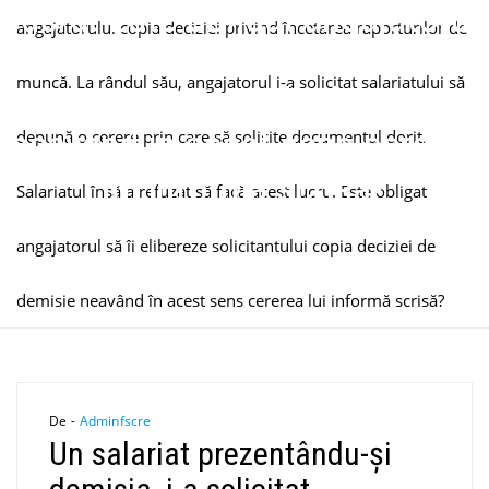
lucru. Este obligat angajatorul
angajatorului copia deciziei privind încetarea raporturilor de
să îi elibereze solicitantului
muncă. La rândul său, angajatorul i-a solicitat salariatului să
copia deciziei de demisie
neavând în acest sens cererea
depună o cerere prin care să solicite documentul dorit.
lui informă scrisă?
Salariatul însă a refuzat să facă acest lucru. Este obligat
angajatorul să îi elibereze solicitantului copia deciziei de
demisie neavând în acest sens cererea lui informă scrisă?
De -
Adminfscre
Un salariat prezentându-și