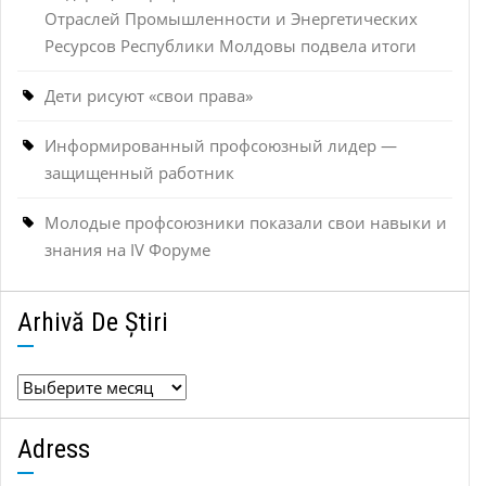
Отраслей Промышленности и Энергетических
Ресурсов Республики Молдовы подвела итоги
Дети рисуют «свои права»
Информированный профсоюзный лидер —
защищенный работник
Молодые профсоюзники показали свои навыки и
знания на IV Форуме
Arhivă De Știri
Arhivă
de
știri
Adress