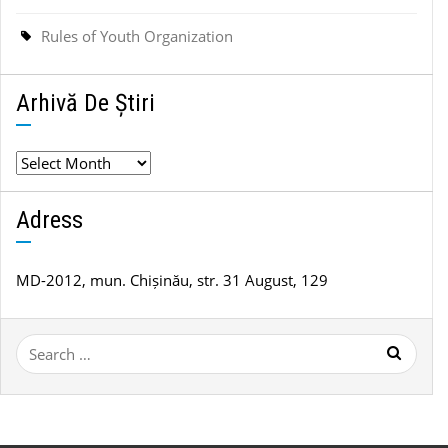
Rules of Youth Organization
Arhivă De Știri
Arhivă
de
știri
Adress
MD-2012, mun. Chișinău, str. 31 August, 129
Search
for: