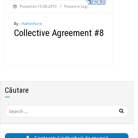
Posted on
15.08.2010
/
Posted in
Legislation
By -
Adminfscre
Collective Agreement #8
Căutare
Search
for:
Contractul individual de muncă