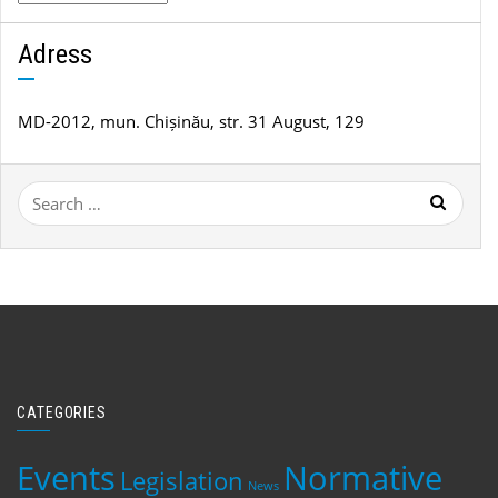
de
știri
Adress
MD-2012, mun. Chișinău, str. 31 August, 129
Search
for:
CATEGORIES
Events
Normative
Legislation
News