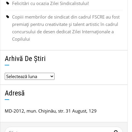
Felicitări cu ocazia Zilei Sindicalistului!
Copiii membrilor de sindicat din cadrul FSCRE au fost
premiați pentru creativitate și talent artistic în cadrul
concursului de desen dedicat Zilei Internaționale a
Copilului
Arhivă De Știri
Arhivă
de
știri
Adresă
MD-2012, mun. Chișinău, str. 31 August, 129
Caută