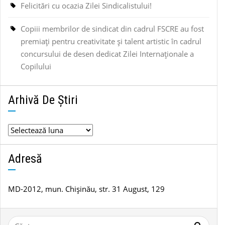
Felicitări cu ocazia Zilei Sindicalistului!
Copiii membrilor de sindicat din cadrul FSCRE au fost
premiați pentru creativitate și talent artistic în cadrul
concursului de desen dedicat Zilei Internaționale a
Copilului
Arhivă De Știri
Arhivă
de
știri
Adresă
MD-2012, mun. Chișinău, str. 31 August, 129
Caută