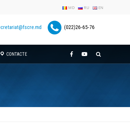
MD
RU
EN
cretariat@fscre.md
(022)26-65-76
CONTACTE