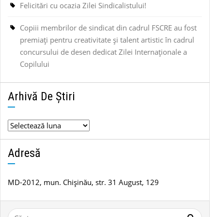
Felicitări cu ocazia Zilei Sindicalistului!
Copiii membrilor de sindicat din cadrul FSCRE au fost
premiați pentru creativitate și talent artistic în cadrul
concursului de desen dedicat Zilei Internaționale a
Copilului
Arhivă De Știri
Arhivă
de
știri
Adresă
MD-2012, mun. Chișinău, str. 31 August, 129
Caută