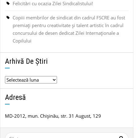
Felicitări cu ocazia Zilei Sindicalistului!
Copiii membrilor de sindicat din cadrul FSCRE au fost
premiați pentru creativitate și talent artistic în cadrul
concursului de desen dedicat Zilei Internaționale a
Copilului
Arhivă De Știri
Arhivă
de
știri
Adresă
MD-2012, mun. Chișinău, str. 31 August, 129
Caută