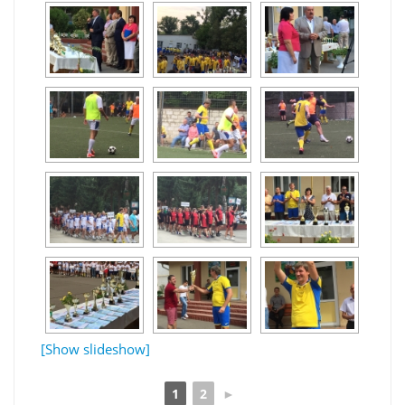
[Show slideshow]
1
2
►