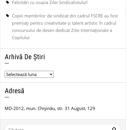
Felicitări cu ocazia Zilei Sindicalistului!
Copiii membrilor de sindicat din cadrul FSCRE au fost
premiați pentru creativitate și talent artistic în cadrul
concursului de desen dedicat Zilei Internaționale a
Copilului
Arhivă De Știri
Arhivă
de
știri
Adresă
MD-2012, mun. Chișinău, str. 31 August, 129
Caută