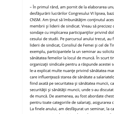
– În primul rând, am pornit de la elaborarea unu
des­făşurării lucrărilor Congresului VI lipsea, ba
CNSM. Am ţinut să îmbunătăţim conţinu­tul acest
membrii şi liderii de sindicat. Vreau să precizez 
sondaje cu implicarea par­ticipanţilor privind do
cesului de studii. Pe parcursul anu­lui trecut, a
lide­rii de sindicat, Consiliul de Femei și cel de 
exemplu, participantele la un seminar au so­licita
sănătatea femeilor la locul de muncă. În scurt t
organizații sindicale pentru a răspunde acestei so
le-a explicat multe nuanţe pri­vind sănătatea mame
care influenţează starea de sănăta­te a salariate
fiind axată pe securitatea şi sănătatea muncii, ca
securităţii şi sănătăţii muncii, unde s-au discu­t
de muncă. De asemenea, au fost abordate ches­ti
pentru toate ca­tegoriile de salariaţi, asigurarea 
La finele anului, am desfășurat un seminar, la c