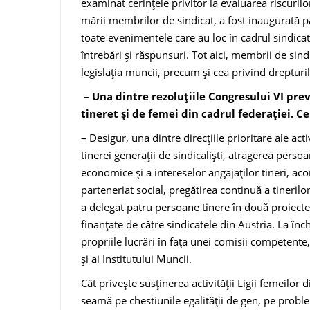
examinat cerințele privitor la evaluarea riscuril
mării membrilor de sindicat, a fost inaugurată pa
toate evenimentele care au loc în cadrul sindica
întrebări şi răspunsuri. Tot aici, membrii de sindi
legislaţia mun­cii, precum şi cea privind drepturil
– Una dintre rezoluţiile Con­gresului VI prev
tineret şi de femei din ca­drul federaţiei. Ce
– Desigur, una dintre direcţiile prioritare ale acti
tinerei generaţii de sindica­lişti, atragerea perso
economice şi a intereselor angajaţilor tineri, aco
parteneriat social, pregătirea con­tinuă a tinerilor
a delegat patru persoane tinere în două proiecte: 
finanţate de către sindicatele din Austria. La înc
propriile lucrări în faţa unei comisii compe­tente
şi ai Insti­tutului Muncii.
Cât priveşte susţinerea activităţii Ligii femeilor
sea­mă pe chestiunile egalităţii de gen, pe problem