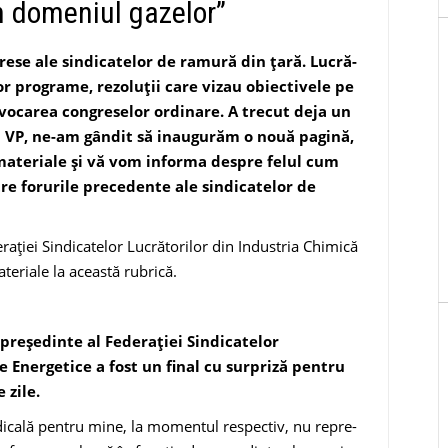
in domeniul gazelor”
rese ale sindicatelor de ramură din ţară. Lucră­
or programe, rezoluţii care vizau obiectivele pe
nvocarea congreselor ordinare. A trecut deja un
ția VP, ne-am gândit să inaugurăm o nouă pagină,
materiale şi vă vom informa despre felul cum
e forurile precedente ale sindicatelor de
raţiei Sindicatelor Lucrătorilor din Industria Chimică
teriale la această rubrică.
 preşedin­te al Federaţiei Sindicatelor
 Energe­tice a fost un final cu sur­priză pentru
 zile.
dicală pentru mine, la momentul respectiv, nu repre­