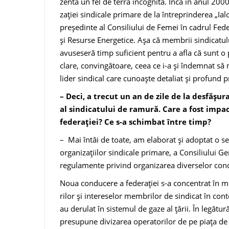
zenta un fel de terra incognita. Încă în anul 200
zaţiei sindicale primare de la în­treprinderea „
preşedinte al Consiliului de Femei în cadrul Fede
şi Resurse Energetice. Aşa că mem­brii sindicat
avuseseră timp suficient pentru a afla că sunt 
clare, convingă­toare, ceea ce i-a şi îndemnat să 
lider sindical care cu­noaşte detaliat și profund
– Deci, a trecut un an de zile de la desfăşur
al sindicatului de ramură. Care a fost impa
federa­ţiei? Ce s-a schimbat între timp?
– Mai întâi de toate, am elaborat şi adoptat o ser
organizaţiilor sindicale primare, a Consiliului Gen
regula­mente privind organizarea diverse­lor conc
Noua conducere a federaţiei s-a concentrat în mo
rilor şi intereselor membrilor de sindicat în cont
au derulat în sistemul de gaze al ţării. În legătu
presupune divizarea operatorilor de pe piaţa de ga