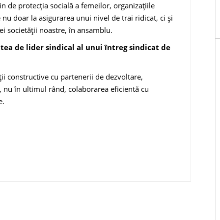
n de protecţia socială a feme­ilor, organizaţiile
 nu doar la asigurarea unui nivel de trai ridicat, ci şi
i soci­etăţii noastre, în ansamblu.
ea de lider sindical al unui întreg sin­dicat de
ții constructive cu partenerii de dezvoltare,
i, nu în ultimul rând, colaborarea eficientă cu
e.