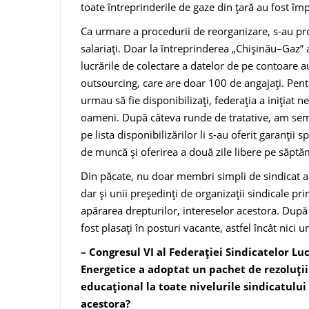
toate întreprinderile de gaze din ţară au fost împ
Ca urmare a procedurii de re­organizare, s-au pro
salariați. Doar la întreprinderea „Chişinău–Gaz” 
lucrările de colectare a datelor de pe contoare 
ou­tsourcing, care are doar 100 de an­gajaţi. Pent
urmau să fie disponibilizaţi, federaţia a iniţiat 
oameni. După câteva runde de tratative, am sem­n
pe lista disponibili­zărilor li s-au oferit garanţii
de muncă și oferirea a două zile libere pe săpt
Din păcate, nu doar membri simpli de sindicat au 
dar și unii preşedinţi de organizaţii sindicale prim
apărarea drepturilor, intereselor acestora. După 
fost plasaţi în posturi vacante, astfel în­cât nici
– Congresul VI al Federaţiei Sindicatelor Luc
Energetice a adoptat un pachet de rezoluţii.
educaţional la toate nivelurile sindicatu­l
acestora?