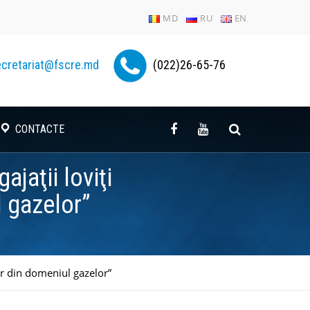
MD
RU
EN
cretariat@fscre.md
(022)26-65-76
CONTACTE
jaţii loviţi
l gazelor”
lor din domeniul gazelor”