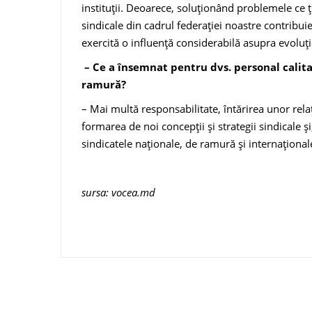
instituţii. Deoarece, soluţionând problemele ce ți
sindicale din ca­drul federaţiei noastre contribuie
exercită o influenţă considerabilă asupra evoluţie
– Ce a însemnat pentru dvs. personal calitat
ramură?
– Mai multă responsabilitate, în­tărirea unor rela
formarea de noi concepții și strategii sindica­le ș
sindicatele naționale, de ramură și internațional
sursa: vocea.md