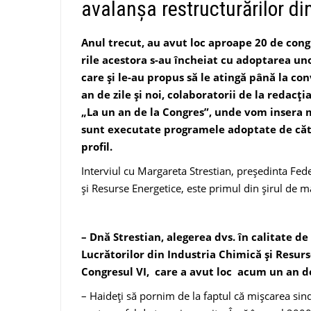
avalanşa restructurărilor d
Anul trecut, au avut loc aproape 20 de cong
rile acestora s-au încheiat cu adoptarea un
care şi le-au propus să le atingă până la co
an de zile şi noi, colaboratorii de la redac
„La un an de la Congres”, unde vom insera 
sunt executate programele adoptate de cătr
profil.
Interviul cu Margareta Strestian, preşedinta Fede
şi Resurse Energetice, este primul din şirul de ma
– Dnă Strestian, alegerea dvs. în calitate de
Lucrătorilor din Industria Chimică şi Resurse
Congresul VI, care a avut loc acum un an de
– Haideţi să pornim de la faptul că mişcarea sin