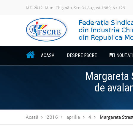
Skip
MD-2012, Mun. Chișinău, Str. 31 August 1989, Nr.129
to
content
ACASĂ
DESPRE FSCRE
NOUTĂȚ
Margareta S
de avalan
Acasă
2016
aprilie
4
Margareta Strest