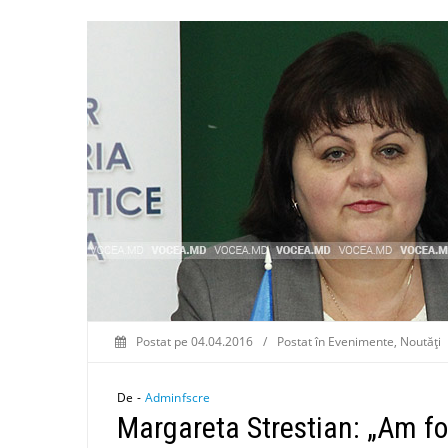
Postat pe
04.04.2016
/
Postat în
Evenimente
,
Noutăți
De -
Adminfscre
Margareta Strestian: „Am fost