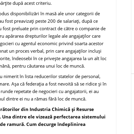
ărţite după acest criteriu.
dus disponi­bilizări în masă ale unor categorii de
au fost preavizaţi peste 200 de salariaţi, după ce
au fost preluate prin contract de către o companie de
ru apărarea drepturilor legale ale angajaţilor care
negocieri cu agentul economic pri­vind soarta acestor
at un proces verbal, prin care an­gajaţilor incluşi
 sporite, îndeosebi în ce priveşte angajarea la un alt loc
ămână, pen­tru căutarea unui loc de muncă.
nimerit în lis­ta reducerilor statelor de personal,
are. Aşa că federa­ţia a fost nevoită să se ridice şi în
runde repetate de negocieri cu angajatorii, ei au
 unul dintre ei nu a rămas fără loc de muncă.
rătorilor din Industria Chimică şi Re­surse
 Una dintre ele vizează perfecta­rea sistemului
ui de ramură. Cum decurge îndeplinirea