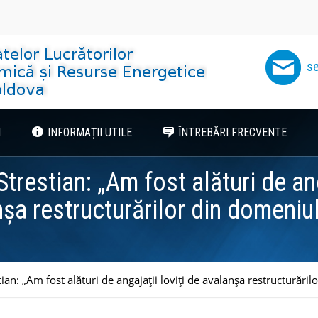
se
I
INFORMAȚII UTILE
ÎNTREBĂRI FRECVENTE
trestian: „Am fost alături de anga
şa restructurărilor din domeniu
ian: „Am fost alături de angajaţii loviţi de avalanşa restructurări