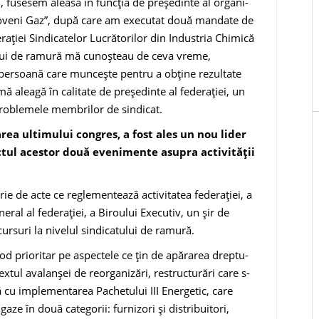
0, fusesem aleasă în funcția de preşedinte al organi­
Ialoveni Gaz”, după care am executat două mandate de
raţiei Sindicatelor Lucrătorilor din Industria Chimică
ului de ramură mă cu­noşteau de ceva vreme,
o persoană care munceşte pentru a obţine rezultate
mă aleagă în calitate de preşedinte al federaţiei, un
 proble­mele membrilor de sindicat.
area ultimu­lui congres, a fost ales un nou lider
c­tul acestor două evenimente asupra activităţii
ie de acte ce regle­mentează activitatea federaţiei, a
eral al federației, a Biroului Executiv, un șir de
ursuri la nivelul sindicatu­lui de ramură.
d prioritar pe as­pectele ce ţin de apărarea dreptu­
extul avalanşei de reorganizări, restructurări care s-
ră cu implementa­rea Pachetului III Energetic, care
ze în două catego­rii: furnizori şi distribuitori,