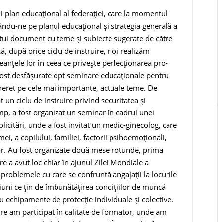
i plan educaţional al federaţiei, care la momentul
zându-ne pe planul educa­ţional şi strategia generală a
ui document cu teme şi su­biecte sugerate de către
că, după orice ciclu de instruire, noi realizăm
leanţele lor în ceea ce priveşte perfecţionarea pro­
u fost desfășurate opt seminare educaționale pentru
Tineret pe cele mai impor­tante, actuale teme. De
t un ciclu de instruire privind securitatea şi
imp, a fost organizat un seminar în cadrul unei
licitări, unde a fost invitat un medic-ginecolog, care
i, a copilului, familiei, factorii psihoemoționali,
lor. Au fost organiza­te două mese rotunde, prima
re a avut loc chiar în aju­nul Zilei Mondiale a
at problemele cu care se confruntă angajaţii la locurile
uni ce țin de îmbunătăţirea con­diţiilor de muncă
cu echipamente de protecţie individu­ale şi colective.
are am participat în calitate de formator, unde am