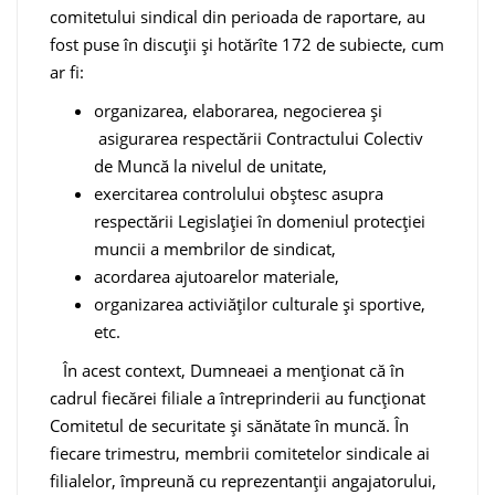
comitetului sindical din perioada de raportare, au
fost puse în discuții și hotărîte 172 de subiecte, cum
ar fi:
organizarea, elaborarea, negocierea și
asigurarea respectării Contractului Colectiv
de Muncă la nivelul de unitate,
exercitarea controlului obștesc asupra
respectării Legislației în domeniul protecției
muncii a membrilor de sindicat,
acordarea ajutoarelor materiale,
organizarea activiăților culturale și sportive,
etc.
În acest context, Dumneaei a menționat că în
cadrul fiecărei filiale a întreprinderii au funcționat
Comitetul de securitate și sănătate în muncă. În
fiecare trimestru, membrii comitetelor sindicale ai
filialelor, împreună cu reprezentanții angajatorului,