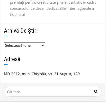
premiați pentru creativitate și talent artistic în cadrul
concursului de desen dedicat Zilei Internaționale a
Copilului
Arhivă De Știri
Arhivă
de
știri
Adresă
MD-2012, mun. Chișinău, str. 31 August, 129
Caută
după: