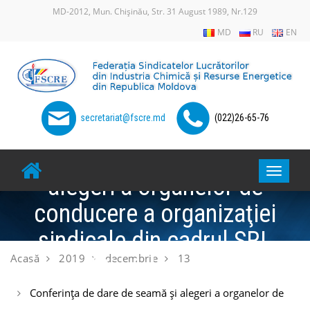
Skip
MD-2012, Mun. Chișinău, Str. 31 August 1989, Nr.129
to
MD
RU
EN
content
secretariat@fscre.md
(022)26-65-76
Conferinţa de dare de seamă şi
Toggle
alegeri a organelor de
navigat
conducere a organizaţiei
sindicale din cadrul SRL
Acasă
2019
decembrie
13
“Cimișlia-gaz”
Conferinţa de dare de seamă şi alegeri a organelor de