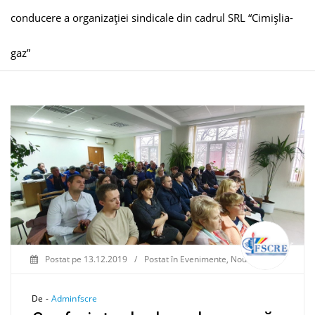
conducere a organizaţiei sindicale din cadrul SRL “Cimișlia-
gaz”
Postat pe
13.12.2019
/
Postat în
Evenimente
,
Noutăți
De -
Adminfscre