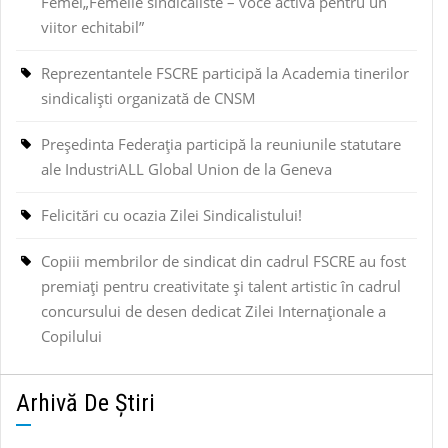
Femei„Femeile sindicaliste – voce activă pentru un
viitor echitabil”
Reprezentantele FSCRE participă la Academia tinerilor
sindicaliști organizată de CNSM
Președinta Federația participă la reuniunile statutare
ale IndustriALL Global Union de la Geneva
Felicitări cu ocazia Zilei Sindicalistului!
Copiii membrilor de sindicat din cadrul FSCRE au fost
premiați pentru creativitate și talent artistic în cadrul
concursului de desen dedicat Zilei Internaționale a
Copilului
Arhivă De Știri