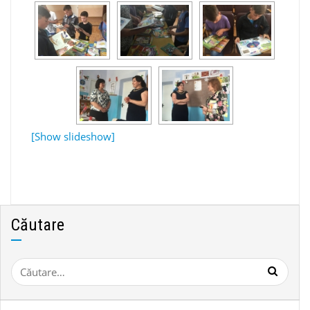
[Show slideshow]
Căutare
Caută
după: