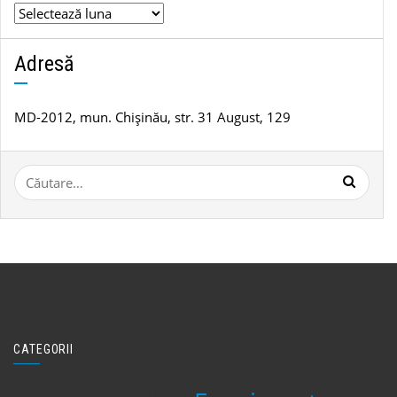
Arhivă
de
știri
Adresă
MD-2012, mun. Chișinău, str. 31 August, 129
Caută
după:
CATEGORII