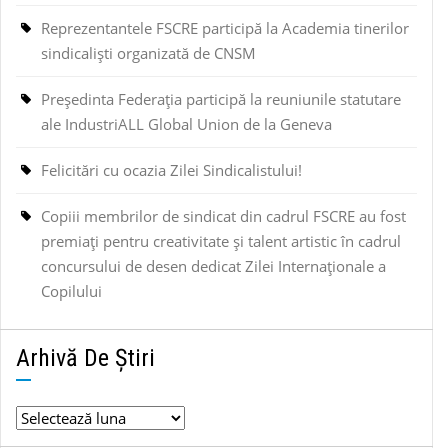
Reprezentantele FSCRE participă la Academia tinerilor
sindicaliști organizată de CNSM
Președinta Federația participă la reuniunile statutare
ale IndustriALL Global Union de la Geneva
Felicitări cu ocazia Zilei Sindicalistului!
Copiii membrilor de sindicat din cadrul FSCRE au fost
premiați pentru creativitate și talent artistic în cadrul
concursului de desen dedicat Zilei Internaționale a
Copilului
Arhivă De Știri
Arhivă
de