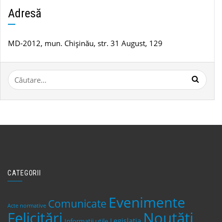
știri
Adresă
MD-2012, mun. Chișinău, str. 31 August, 129
Caută
după:
CATEGORII
Evenimente
Comunicate
Acte normative
Felicitări
Noutăți
Legislaţia
Informații utile