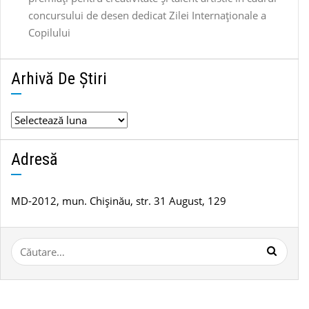
concursului de desen dedicat Zilei Internaționale a
Copilului
Arhivă De Știri
Arhivă
de
știri
Adresă
MD-2012, mun. Chișinău, str. 31 August, 129
Caută
după: