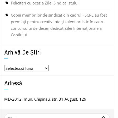
Felicitări cu ocazia Zilei Sindicalistului!
Copiii membrilor de sindicat din cadrul FSCRE au fost
premiați pentru creativitate și talent artistic în cadrul
concursului de desen dedicat Zilei Internaționale a
Copilului
Arhivă De Știri
Arhivă
de
știri
Adresă
MD-2012, mun. Chișinău, str. 31 August, 129
Caută