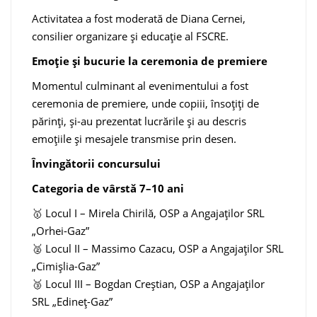
Activitatea a fost moderată de Diana Cernei,
consilier organizare și educație al FSCRE.
Emoție și bucurie la ceremonia de premiere
Momentul culminant al evenimentului a fost
ceremonia de premiere, unde copiii, însoțiți de
părinți, și-au prezentat lucrările și au descris
emoțiile și mesajele transmise prin desen.
Învingătorii concursului
Categoria de vârstă 7–10 ani
🥇 Locul I – Mirela Chirilă, OSP a Angajaților SRL
„Orhei-Gaz”
🥈 Locul II – Massimo Cazacu, OSP a Angajaților SRL
„Cimișlia-Gaz”
🥉 Locul III – Bogdan Creștian, OSP a Angajaților
SRL „Edineț-Gaz”