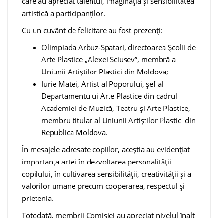
care au apreciat talentul, imaginația și sensibilitatea
artistică a participanților.
Cu un cuvânt de felicitare au fost prezenți:
Olimpiada Arbuz-Spatari, directoarea Școlii de
Arte Plastice „Alexei Sciusev”, membră a
Uniunii Artiștilor Plastici din Moldova;
Iurie Matei, Artist al Poporului, șef al
Departamentului Arte Plastice din cadrul
Academiei de Muzică, Teatru și Arte Plastice,
membru titular al Uniunii Artiștilor Plastici din
Republica Moldova.
În mesajele adresate copiilor, aceștia au evidențiat
importanța artei în dezvoltarea personalității
copilului, în cultivarea sensibilității, creativității și a
valorilor umane precum cooperarea, respectul și
prietenia.
Totodată, membrii Comisiei au apreciat nivelul înalt