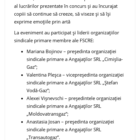
al lucrărilor prezentate în concurs și au încurajat
copiii să continue să creeze, să viseze și să își
exprime emoțiile prin artă
La eveniment au participat și liderii organizațiilor
sindicale primare membre ale FSCRE:
Mariana Bojinov – președinta organizației
sindicale primare a Angajaților SRL „Cimișlia-
Gaz”;
Valentina Pleșca – vicepreședinta organizației
sindicale primare a Angajaților SRL „Ștefan
Vodă-Gaz”;
Alexei Vișnevschi – președintele organizației
sindicale primare a Angajaților SRL
„Moldovatransgaz”;
Anastasia Josan – președinta organizației
sindicale primare a Angajaților SRL
„Transautogaz”.