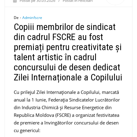
Postat pe
30.05.2026
/
Postat în
Felicitări
De -
Adminfscre
Copiii membrilor de sindicat
din cadrul FSCRE au fost
premiați pentru creativitate și
talent artistic în cadrul
concursului de desen dedicat
Zilei Internaționale a Copilului
Cu prilejul Zilei Internaționale a Copilului, marcată
anual la 1 Iunie, Federația Sindicatelor Lucrătorilor
din Industria Chimică și Resurse Energetice din
Republica Moldova (FSCRE) a organizat festivitatea
de premiere a învingătorilor concursului de desen
cu genericul: