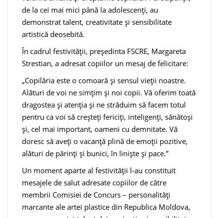
de la cei mai mici până la adolescenți, au
demonstrat talent, creativitate și sensibilitate
artistică deosebită.
În cadrul festivității, președinta FSCRE, Margareta
Strestian, a adresat copiilor un mesaj de felicitare:
„Copilăria este o comoară și sensul vieții noastre.
Alături de voi ne simțim și noi copii. Vă oferim toată
dragostea și atenția și ne străduim să facem totul
pentru ca voi să creșteți fericiți, inteligenți, sănătoși
și, cel mai important, oameni cu demnitate. Vă
doresc să aveți o vacanță plină de emoții pozitive,
alături de părinți și bunici, în liniște și pace.”
Un moment aparte al festivității l-au constituit
mesajele de salut adresate copiilor de către
membrii Comisiei de Concurs – personalități
marcante ale artei plastice din Republica Moldova,