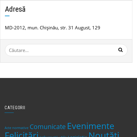
știri
Adresă
MD-2012, mun. Chișinău, str. 31 August, 129
Caută
după:
CATEGORII
Evenimente
Comunicate
Acte normative
Felicitări
Noutăți