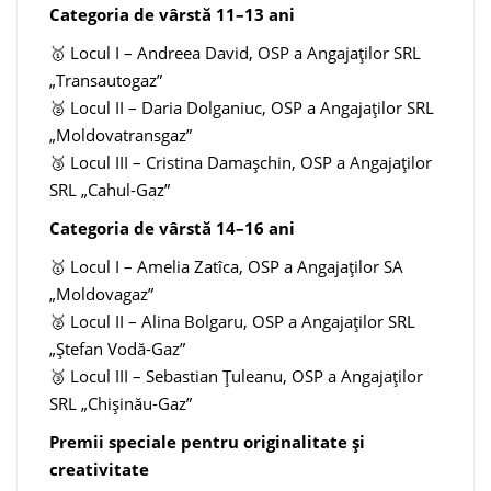
Categoria de vârstă 11–13 ani
🥇 Locul I – Andreea David, OSP a Angajaților SRL
„Transautogaz”
🥈 Locul II – Daria Dolganiuc, OSP a Angajaților SRL
„Moldovatransgaz”
🥉 Locul III – Cristina Damașchin, OSP a Angajaților
SRL „Cahul-Gaz”
Categoria de vârstă 14–16 ani
🥇 Locul I – Amelia Zatîca, OSP a Angajaților SA
„Moldovagaz”
🥈 Locul II – Alina Bolgaru, OSP a Angajaților SRL
„Ștefan Vodă-Gaz”
🥉 Locul III – Sebastian Țuleanu, OSP a Angajaților
SRL „Chișinău-Gaz”
Premii speciale pentru originalitate și
creativitate