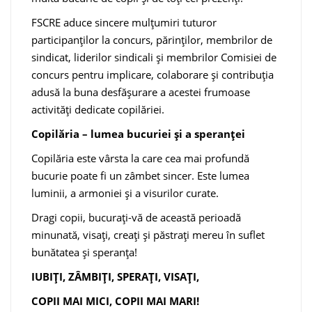
FSCRE aduce sincere mulțumiri tuturor
participanților la concurs, părinților, membrilor de
sindicat, liderilor sindicali și membrilor Comisiei de
concurs pentru implicare, colaborare și contribuția
adusă la buna desfășurare a acestei frumoase
activități dedicate copilăriei.
Copilăria – lumea bucuriei și a speranței
Copilăria este vârsta la care cea mai profundă
bucurie poate fi un zâmbet sincer. Este lumea
luminii, a armoniei și a visurilor curate.
Dragi copii, bucurați-vă de această perioadă
minunată, visați, creați și păstrați mereu în suflet
bunătatea și speranța!
IUBIȚI, ZÂMBIȚI, SPERAȚI, VISAȚI,
COPII MAI MICI, COPII MAI MARI!