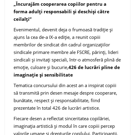
„Încurajăm cooperarea copiilor pentru a
forma adulți responsabili și deschiși către
ceilalți”
Evenimentul, devenit deja o frumoasă tradiție și
ajuns la cea de-a IX-a ediție, a reunit copiii
membrilor de sindicat din cadrul organizațiilor
sindicale primare membre ale FSCRE, părinți, lideri
sindicali și invitați speciali, într-o atmosferă plină de
emoție, culoare și bucurie,
426 de lucrări pline de
imaginație și sensibilitate
Tematica concursului din acest an a inspirat copiii
să transmită prin desen mesaje despre cooperare,
bunătate, respect și responsabilitate, fiind
prezentate în total 426 de lucrări artistice.
Fiecare desen a reflectat sinceritatea copilăriei,
imaginația artistică și modul în care copiii percep
valorile umane și drepturile copilului. Participanții,