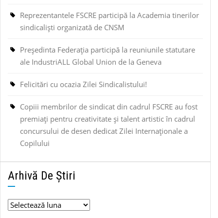
Reprezentantele FSCRE participă la Academia tinerilor
sindicaliști organizată de CNSM
Președinta Federația participă la reuniunile statutare
ale IndustriALL Global Union de la Geneva
Felicitări cu ocazia Zilei Sindicalistului!
Copiii membrilor de sindicat din cadrul FSCRE au fost
premiați pentru creativitate și talent artistic în cadrul
concursului de desen dedicat Zilei Internaționale a
Copilului
Arhivă De Știri
Arhivă
de