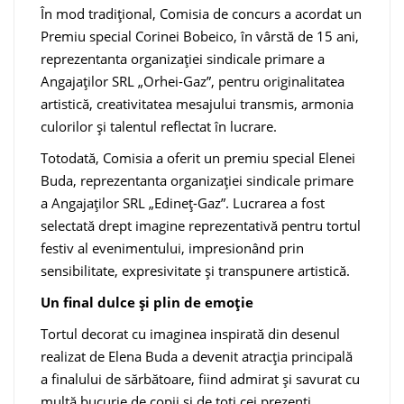
În mod tradițional, Comisia de concurs a acordat un
Premiu special Corinei Bobeico, în vârstă de 15 ani,
reprezentanta organizației sindicale primare a
Angajaților SRL „Orhei-Gaz”, pentru originalitatea
artistică, creativitatea mesajului transmis, armonia
culorilor și talentul reflectat în lucrare.
Totodată, Comisia a oferit un premiu special Elenei
Buda, reprezentanta organizației sindicale primare
a Angajaților SRL „Edineț-Gaz”. Lucrarea a fost
selectată drept imagine reprezentativă pentru tortul
festiv al evenimentului, impresionând prin
sensibilitate, expresivitate și transpunere artistică.
Un final dulce și plin de emoție
Tortul decorat cu imaginea inspirată din desenul
realizat de Elena Buda a devenit atracția principală
a finalului de sărbătoare, fiind admirat și savurat cu
multă bucurie de copii și de toți cei prezenți.