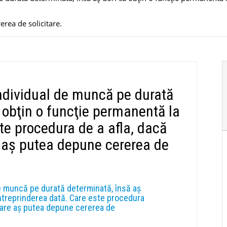
erea de solicitare.
ndividual de muncă pe durată
ă obţin o funcţie permanentă la
te procedura de a afla, dacă
e aş putea depune cererea de
e muncă pe durată determinată, însă aş
întreprinderea dată. Care este procedura
 care aş putea depune cererea de