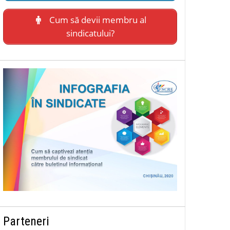
Cum să devii membru al
sindicatului?
Parteneri