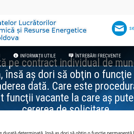
se
I
INFORMAȚII UTILE
ÎNTREBĂRI FRECVENTE
tă pe contract individual de mun
, însă aş dori să obţin o funcţi
inderea dată. Care este procedura
t funcţii vacante la care aş put
cererea de solicitare.
 durată determinată, însă aş dori să obţin o funcţie permanentă l