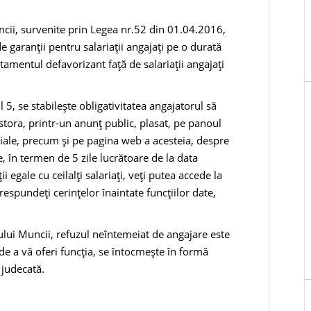
ncii, survenite prin Legea nr.52 din 01.04.2016,
de garanţii pentru salariaţii angajaţi pe o durată
tamentul defavorizant faţă de salariaţii angajaţi
ul 5, se stabileşte obligativitatea angajatorul să
estora, printr-un anunţ public, plasat, pe panoul
filiale, precum şi pe pagina web a acesteia, despre
e, în termen de 5 zile lucrătoare de la data
ii egale cu ceilalţi salariaţi, veţi putea accede la
orespundeţi cerinţelor înaintate funcţiilor date,
lui Muncii, refuzul neîntemeiat de angajare este
 de a vă oferi funcţia, se întocmeşte în formă
 judecată.