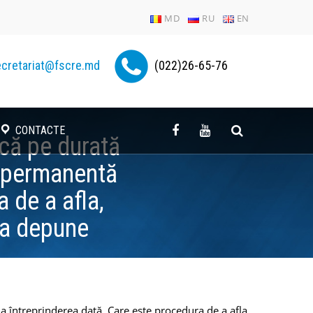
MD
RU
EN
cretariat@fscre.md
(022)26-65-76
CONTACTE
că pe durată
e permanentă
 de a afla,
ea depune
a întreprinderea dată. Care este procedura de a afla,