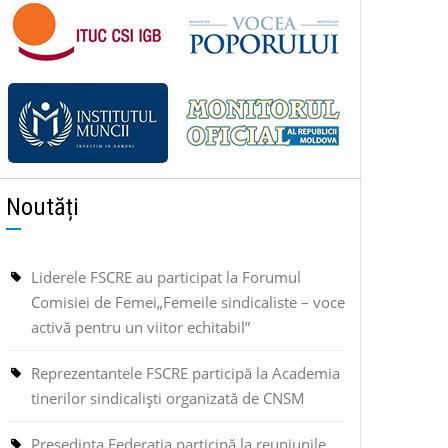
Noutăți
Liderele FSCRE au participat la Forumul
Comisiei de Femei„Femeile sindicaliste – voce
activă pentru un viitor echitabil”
Reprezentantele FSCRE participă la Academia
tinerilor sindicaliști organizată de CNSM
Președinta Federația participă la reuniunile