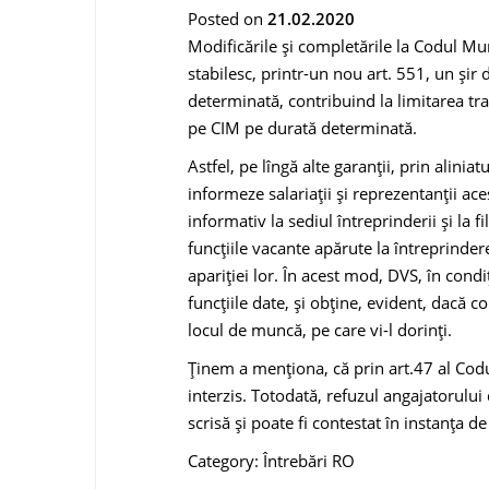
Posted on
21.02.2020
Modificările şi completările la Codul Mu
stabilesc, printr-un nou art. 551, un şir 
determinată, contribuind la limitarea tra
pe CIM pe durată determinată.
Astfel, pe lîngă alte garanţii, prin aliniat
informeze salariaţii şi reprezentanţii ac
informativ la sediul întreprinderii şi la 
funcţiile vacante apărute la întreprinder
apariţiei lor. În acest mod, DVS, în condiţ
funcţiile date, şi obţine, evident, dacă c
locul de muncă, pe care vi-l dorinţi.
Ţinem a menţiona, că prin art.47 al Codu
interzis. Totodată, refuzul angajatorului
scrisă şi poate fi contestat în instanţa de
Category: Întrebări RO