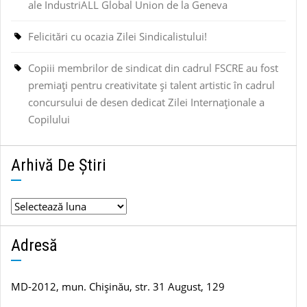
ale IndustriALL Global Union de la Geneva
Felicitări cu ocazia Zilei Sindicalistului!
Copiii membrilor de sindicat din cadrul FSCRE au fost
premiați pentru creativitate și talent artistic în cadrul
concursului de desen dedicat Zilei Internaționale a
Copilului
Arhivă De Știri
Arhivă
de
știri
Adresă
MD-2012, mun. Chișinău, str. 31 August, 129