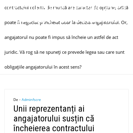
ne spuneți ce prevede legea
contractului colectiv de muncă are caracter de opțiune, adică
sau care sunt obligațiile
poate fi negociat și încheiat doar la decizia angajatorului. Or,
angajatorului în acest sens?
angajatorul nu poate fi impus să încheie un astfel de act
juridic. Vă rog să ne spuneți ce prevede legea sau care sunt
obligațiile angajatorului în acest sens?
De -
Adminfscre
Unii reprezentanți ai
angajatorului susțin că
încheierea contractului