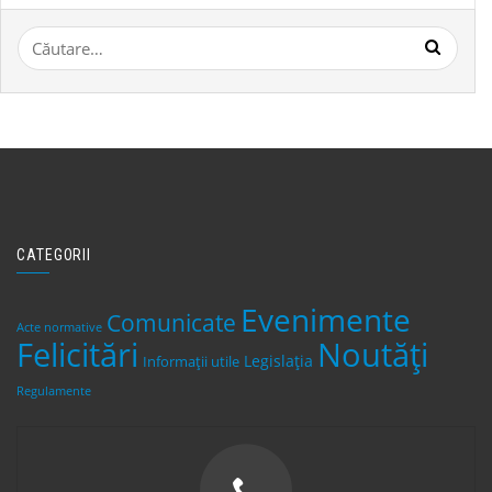
Caută
după:
CATEGORII
Evenimente
Comunicate
Acte normative
Felicitări
Noutăți
Legislaţia
Informații utile
Regulamente