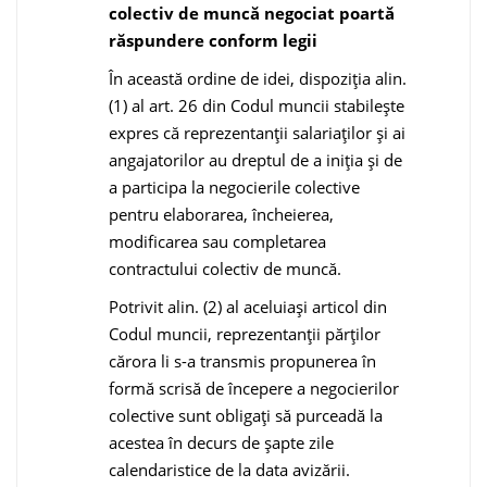
colectiv de muncă negociat poartă
răspundere conform legii
În această ordine de idei, dispoziția alin.
(1) al art. 26 din Codul muncii stabilește
expres că reprezentanții salariaţilor și ai
angajatorilor au dreptul de a iniția și de
a participa la negocierile colective
pentru elaborarea, încheierea,
modificarea sau completarea
contractului colectiv de muncă.
Potrivit alin. (2) al aceluiași articol din
Codul muncii, reprezentanții părților
cărora li s-a transmis propunerea în
formă scrisă de începere a negocierilor
colective sunt obligați să purceadă la
acestea în decurs de șapte zile
calendaristice de la data avizării.