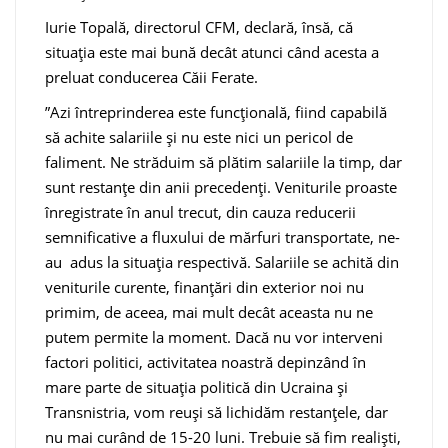
Iurie Topală, directorul CFM, declară, însă, că
situația este mai bună decât atunci când acesta a
preluat conducerea Căii Ferate.
”Azi întreprinderea este funcțională, fiind capabilă
să achite salariile și nu este nici un pericol de
faliment. Ne străduim să plătim salariile la timp, dar
sunt restanțe din anii precedenți. Veniturile proaste
înregistrate în anul trecut, din cauza reducerii
semnificative a fluxului de mărfuri transportate, ne-
au adus la situația respectivă. Salariile se achită din
veniturile curente, finanțări din exterior noi nu
primim, de aceea, mai mult decât aceasta nu ne
putem permite la moment. Dacă nu vor interveni
factori politici, activitatea noastră depinzând în
mare parte de situația politică din Ucraina și
Transnistria, vom reuși să lichidăm restanțele, dar
nu mai curând de 15-20 luni. Trebuie să fim realiști,