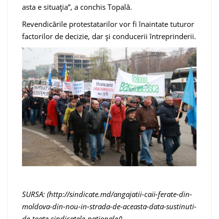
asta e situația”, a conchis Topală.
Revendicările protestatarilor vor fi înaintate tuturor
factorilor de decizie, dar și conducerii întreprinderii.
SURSA: (http://sindicate.md/angajatii-caii-ferate-din-
moldova-din-nou-in-strada-de-aceasta-data-sustinuti-
de-toate-sindicatele-nationale/)