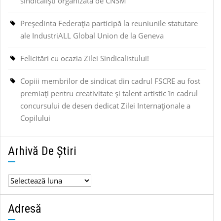
sindicaliști organizată de CNSM
Președinta Federația participă la reuniunile statutare
ale IndustriALL Global Union de la Geneva
Felicitări cu ocazia Zilei Sindicalistului!
Copiii membrilor de sindicat din cadrul FSCRE au fost
premiați pentru creativitate și talent artistic în cadrul
concursului de desen dedicat Zilei Internaționale a
Copilului
Arhivă De Știri
Arhivă
de
știri
Adresă