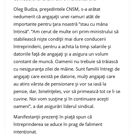
Oleg Budza, președintele CNSM, s-a arătat
nedumerit că angajații unei ramuri atât de
importante pentru țara noastră ”stau cu mâna
întinsă”. ”Am cerut de multe ori prim-ministrului să
stabilească niște condiții mai dure conducerii
întreprinderii, pentru a achita la timp salariile și
datoriile față de angajați și a asigura un volum
constant de muncă. Oamenii nu trebuie să trăiască
cu nesiguranța zilei de mâine. Sunt familii întregi de
angajați care există pe datorie, mulți angajați care
au atins vârsta de pensionare și vor sa iasă la
pensie, dar, bineînțeles, vor să primească tot ce li se
cuvine. Noi vom susține și în continuare acești
oameni”, a dat asigurări liderul sindical.
Manifestanții prezenți în piață spun că
întreprinderea se aduce în prag de faliment
intenționat.