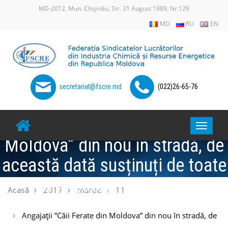
Skip
MD-2012, Mun. Chișinău, Str. 31 August 1989, Nr.129
to
MD
RU
EN
content
secretariat@fscre.md
(022)26-65-76
Angajații ”Căii Ferate din
Toggle
Moldova” din nou în stradă, de
navigat
această dată susținuți de toate
sindicatele naționale
Acasă
2017
martie
11
Angajații ”Căii Ferate din Moldova” din nou în stradă, de