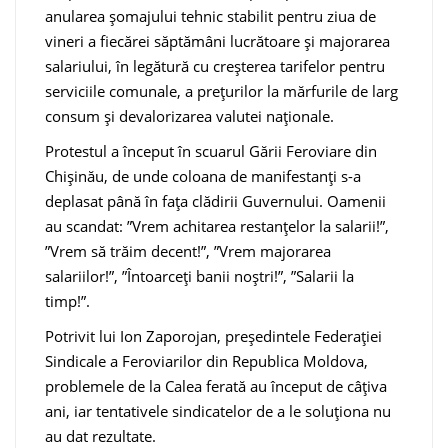
anularea șomajului tehnic stabilit pentru ziua de
vineri a fiecărei săptămâni lucrătoare și majorarea
salariului, în legătură cu creșterea tarifelor pentru
serviciile comunale, a prețurilor la mărfurile de larg
consum și devalorizarea valutei naționale.
Protestul a început în scuarul Gării Feroviare din
Chișinău, de unde coloana de manifestanți s-a
deplasat până în fața clădirii Guvernului. Oamenii
au scandat: ”Vrem achitarea restanțelor la salarii!”,
”Vrem să trăim decent!”, ”Vrem majorarea
salariilor!”, ”Întoarceți banii noștri!”, ”Salarii la
timp!”.
Potrivit lui Ion Zaporojan, președintele Federației
Sindicale a Feroviarilor din Republica Moldova,
problemele de la Calea ferată au început de câțiva
ani, iar tentativele sindicatelor de a le soluţiona nu
au dat rezultate.