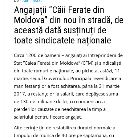
De -
Adminfscre
Angajații ”Căii Ferate din
Moldova” din nou în stradă, de
această dată susținuți de
toate sindicatele naționale
Circa 1200 de oameni – angajați ai Întreprinderii de
Stat ”Calea Ferată din Moldova” (CFM) și sindicaliști
din toate ramurile naționale, au pichetat astăzi, 11
martie, sediul Guvernului. Principala revendicare a
manifestanților a fost achitarea, până la 31 martie
2017, a restanțelor la salarii, care depășesc suma
de 130 de milioane de lei, cu compensarea
pierderilor cauzate de neachitarea la timp a
salariului pentru fiecare angajat.
Alte cerințe țin de restabilirea duratei normale a
timpului de muncă de 40 ore pe săptămână, cu