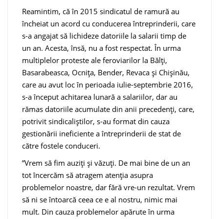
Reamintim, că în 2015 sindicatul de ramură au
încheiat un acord cu conducerea întreprinderii, care
s-a angajat să lichideze datoriile la salarii timp de
un an. Acesta, însă, nu a fost respectat. În urma
multiplelor proteste ale feroviarilor la Bălți,
Basarabeasca, Ocnița, Bender, Revaca și Chișinău,
care au avut loc în perioada iulie-septembrie 2016,
s-a început achitarea lunară a salariilor, dar au
rămas datoriile acumulate din anii precedenți, care,
potrivit sindicaliștilor, s-au format din cauza
gestionării ineficiente a întreprinderii de stat de
către fostele conduceri.
”Vrem să fim auziți și văzuți. De mai bine de un an
tot încercăm să atragem atenția asupra
problemelor noastre, dar fără vre-un rezultat. Vrem
să ni se întoarcă ceea ce e al nostru, nimic mai
mult. Din cauza problemelor apărute în urma