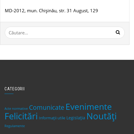
MD-2012, mun. Chișinău, str. 31 August, 129
Caută
după:
CATEGORII
Evenimente
Comunicate
Acte normative
Felicitări
Noutăți
Legislaţia
Informații utile
Regulamente