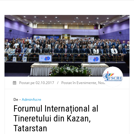
Postat pe
02.10.2017
/
Postat în
Evenimente
,
Noutăți
De -
Adminfscre
Forumul Internațional al
Tineretului din Kazan,
Tatarstan