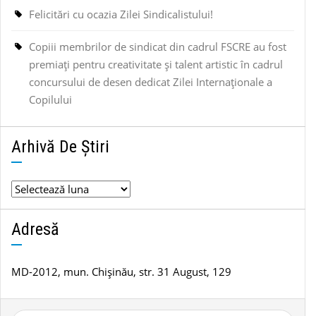
Felicitări cu ocazia Zilei Sindicalistului!
Copiii membrilor de sindicat din cadrul FSCRE au fost
premiați pentru creativitate și talent artistic în cadrul
concursului de desen dedicat Zilei Internaționale a
Copilului
Arhivă De Știri
Arhivă
de
știri
Adresă
MD-2012, mun. Chișinău, str. 31 August, 129