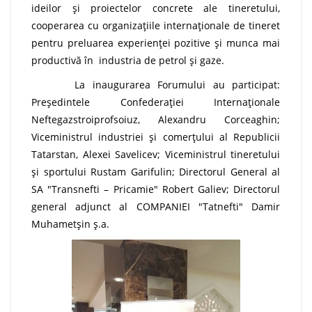
ideilor şi proiectelor concrete ale tineretului,
cooperarea cu organizaţiile internaţionale de tineret
pentru preluarea experienţei pozitive şi munca mai
productivă în industria de petrol și gaze.
La inaugurarea Forumului au participat:
Președintele Confederației Internaționale
Neftegazstroiprofsoiuz, Alexandru Corceaghin;
Viceministrul industriei și comerțului al Republicii
Tatarstan, Alexei Savelicev; Viceministrul tineretului
și sportului Rustam Garifulin; Directorul General al
SA "Transnefti – Pricamie" Robert Galiev; Directorul
general adjunct al COMPANIEI "Tatnefti" Damir
Muhametșin ș.a.