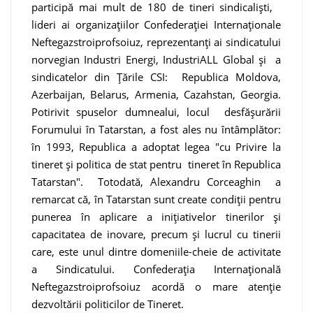
participă mai mult de 180 de tineri sindicaliști,
lideri ai organizațiilor Confederației Internaționale
Neftegazstroiprofsoiuz, reprezentanți ai sindicatului
norvegian Industri Energi, IndustriALL Global și a
sindicatelor din Țările CSI: Republica Moldova,
Azerbaijan, Belarus, Armenia, Cazahstan, Georgia.
Potirivit spuselor dumnealui, locul desfășurării
Forumului în Tatarstan, a fost ales nu întâmplător:
în 1993, Republica a adoptat legea "cu Privire la
tineret și politica de stat pentru tineret în Republica
Tatarstan". Totodată, Alexandru Corceaghin a
remarcat că, în Tatarstan sunt create condiții pentru
punerea în aplicare a inițiativelor tinerilor și
capacitatea de inovare, precum și lucrul cu tinerii
care, este unul dintre domeniile-cheie de activitate
a Sindicatului. Confederația Internațională
Neftegazstroiprofsoiuz
acordă o mare atenție
dezvoltării politicilor de Tineret.