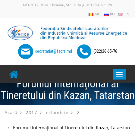
Skip
MD-2012, Mun. Chișinău, Str. 31 August 1989, Nr.129
to
MD
RU
EN
content
secretariat@fscre.md
(022)26-65-76
Toggle
Forumul Internațional al
navigat
Tineretului din Kazan, Tatarstan
Acasă
2017
octombrie
2
Forumul Internațional al Tineretului din Kazan, Tatarstan