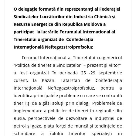
O delegație formată din
reprezentanți ai Federației
Sindicatelor Lucrătorilor din Industria Chimică și
Resurse Energetice din Republica Moldova a
participat la lucrările Forumului Internațional al
Tineretului organizat de Confederația
Internațională Neftegazstroiprofsoiuz
Forumul Internațional al Tineretului cu genericul
“Politica de tineret a Sindicatelor – prezent și viitor”
a fost organizat în perioada 25 -29 septembrie
curent, la Kazan, Tatarstan de
Confederația
Internațională Neftegazstroiprofsoiuz
,
pentru a
identifica principalele probleme cu care se confruntă
tinerii și de a găsi soluții prin dialog. Problemele de
implementare a politicilor de tineret în regiunile din
Rusia, perspectivele de dezvoltare a industriei de
petrol și gaze, piața forței de muncă și tendințele de
schimbare a rolului tinerilor specialiști în