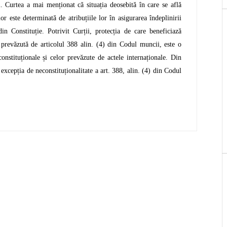
. Curtea a mai menționat că situația deosebită în care se află
r este determinată de atribuțiile lor în asigurarea îndeplinirii
din Constituție. Potrivit Curții, protecția de care beneficiază
, prevăzută de articolul 388 alin. (4) din Codul muncii, este o
onstituționale și celor prevăzute de actele internaționale. Din
 excepția de neconstituționalitate a art. 388, alin. (4) din Codul