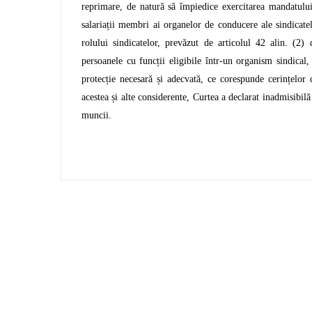
reprimare, de natură să împiedice exercitarea mandatului
salariații membri ai organelor de conducere ale sindicatelo
rolului sindicatelor, prevăzut de articolul 42 alin. (2) 
persoanele cu funcții eligibile într-un organism sindical
protecție necesară și adecvată, ce corespunde cerințelor c
acestea și alte considerente, Curtea a declarat inadmisibilă
muncii.