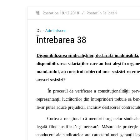
Postat pe
19.12.2018
/
Postat în
Felicitări
De -
Adminfscre
Întrebarea 38
Disponibilizarea sindicaliștilor, declarată inadmisibilă.
disponibilizarea salariaților care au fost aleși în orga
mandatului, au constituit obiectul unei sesizări recent
acestei sesizări?
În procesul de verificare a constituționalității pre
reprezentanții lucrătorilor din întreprinderi trebuie să be
le-ar putea aduce prejudicii, inclusiv desfacerea contractu
Curtea a menționat că membrii organelor sindicale se afl
legală fiind justificată și necesară. Măsura de protecție
conducere ale sindicatelor are caracterul unei garanții le