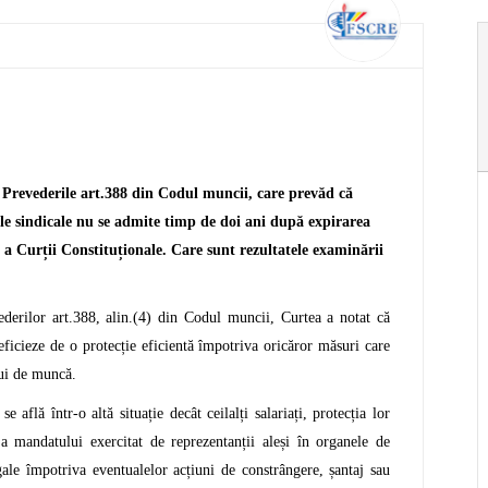
Prevederile art.388 din Codul muncii, care prevăd că
nele sindicale nu se admite timp de doi ani după expirarea
e a Curții Constituționale. Care sunt rezultatele examinării
vederilor art.388, alin.(4) din Codul muncii, Curtea a notat că
neficieze de o protecție eficientă împotriva oricăror măsuri care
lui de muncă.
ă într-o altă situație decât ceilalți salariați, protecția lor
 a mandatului exercitat de reprezentanții aleși în organele de
gale împotriva eventualelor acțiuni de constrângere, șantaj sau