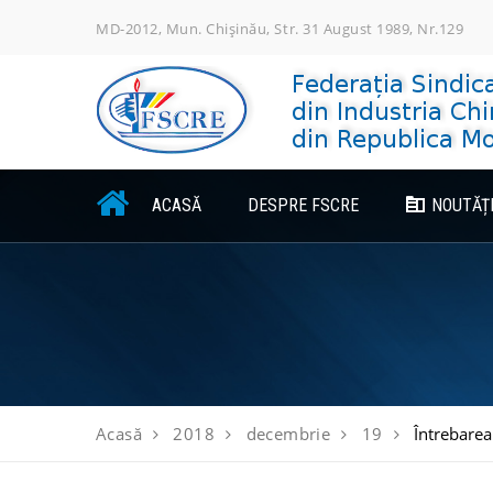
Skip
MD-2012, Mun. Chișinău, Str. 31 August 1989, Nr.129
to
content
ACASĂ
DESPRE FSCRE
NOUTĂȚ
Acasă
2018
decembrie
19
Întrebarea