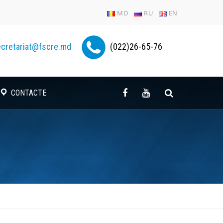
MD
RU
EN
cretariat@fscre.md
(022)26-65-76
CONTACTE