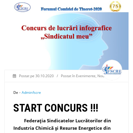
Postat pe
30.10.2020
/
Postat în
Evenimente
,
Noutăți
De -
Adminfscre
START
CONCURS !!!
Federaţia Sindicatelor Lucrătorilor din
Industria Chimică şi Resurse Energetice din