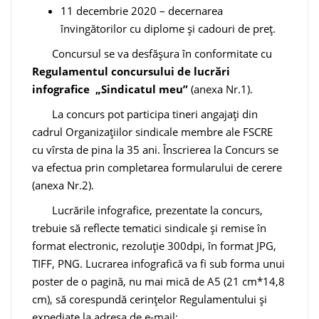
11 decembrie 2020 – decernarea
învingătorilor cu diplome și cadouri de preț.
Concursul se va desfășura în conformitate cu
Regulamentul concursului de lucrări
infografice „Sindicatul meu”
(anexa Nr.1).
La concurs pot participa tineri angajați din
cadrul Organizațiilor sindicale membre ale FSCRE
cu vîrsta de pina la 35 ani. Înscrierea la Concurs se
va efectua prin completarea formularului de cerere
(anexa Nr.2).
Lucrările infografice, prezentate la concurs,
trebuie să reflecte tematici sindicale și remise în
format electronic, rezoluție 300dpi, în format JPG,
TIFF, PNG. Lucrarea infografică va fi sub forma unui
poster de o pagină, nu mai mică de A5 (21 cm*14,8
cm), să corespundă cerințelor Regulamentului și
expediate la adresa de e-mail: