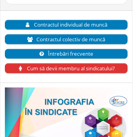
după:
Contractul individual de muncă
Contractul colectiv de muncă
Întrebări frecvente
Cum să devii membru al sindicatului?