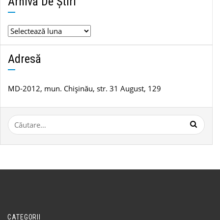
Arhivă De Știri
Arhivă
de
știri
Adresă
MD-2012, mun. Chișinău, str. 31 August, 129
Caută
după:
CATEGORII