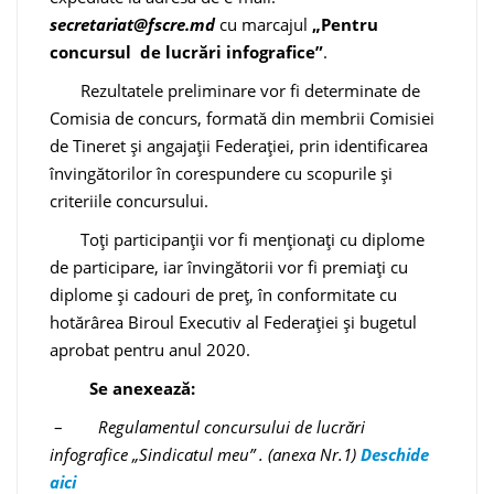
secretariat@fscre.md
cu marcajul
„Pentru
concursul de lucrări infografice”
.
Rezultatele preliminare vor fi determinate de
Comisia de concurs, formată din membrii Comisiei
de Tineret și angajații Federației, prin identificarea
învingătorilor în corespundere cu scopurile și
criteriile concursului.
Toți participanții vor fi menționați cu diplome
de participare, iar învingătorii vor fi premiați cu
diplome și cadouri de preț, în conformitate cu
hotărârea Biroul Executiv al Federației și bugetul
aprobat pentru anul 2020.
Se anexează:
–
Regulamentul concursului de lucrări
infografice „Sindicatul meu” .
(anexa Nr.1)
Deschide
aici