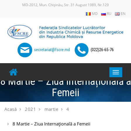
MD-2012, Mun. Chișinău, Str. 31 August 1989, Nr.129
MD
RU
EN
secretariat@fscre.md
(022)26-65-76
Toggle
8 Martie – Ziua Internațională a
navigat
Femeii
Acasă
2021
martie
4
8 Martie – Ziua Internațională a Femeii