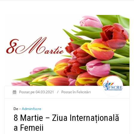
Postat pe
04.03.2021
/
Postat în
Felicitări
De -
Adminfscre
8 Martie – Ziua Internațională
a Femeii