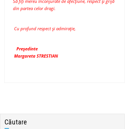
Să fiți mereu înconjurate de afecțiune, respect și grijă
din partea celor dragi.
Cu profund respect și admirație,
Președinte
Margareta STRESTIAN
Căutare