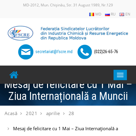
Skip
MD-2012, Mun. Chișinău, Str. 31 August 1989, Nr.129
to
MD
RU
EN
content
secretariat@fscre.md
(022)26-65-76
Toggle
Mesaj de felicitare cu 1 Mai –
navigat
Ziua Internațională a Muncii
Acasă
2021
aprilie
28
Mesaj de felicitare cu 1 Mai – Ziua Internațională a