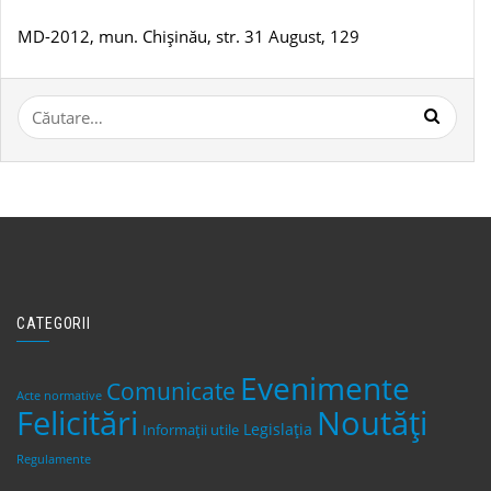
MD-2012, mun. Chișinău, str. 31 August, 129
Caută
după:
CATEGORII
Evenimente
Comunicate
Acte normative
Felicitări
Noutăți
Legislaţia
Informații utile
Regulamente