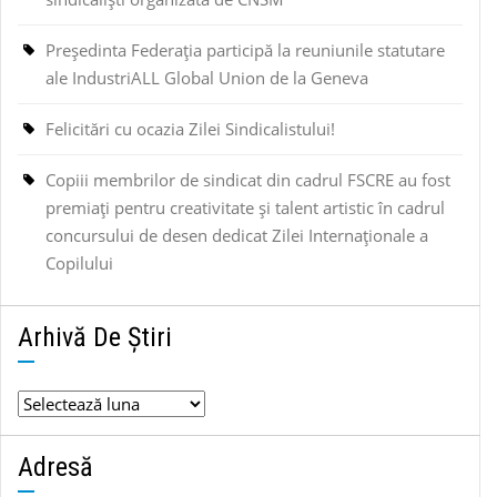
Președinta Federația participă la reuniunile statutare
ale IndustriALL Global Union de la Geneva
Felicitări cu ocazia Zilei Sindicalistului!
Copiii membrilor de sindicat din cadrul FSCRE au fost
premiați pentru creativitate și talent artistic în cadrul
concursului de desen dedicat Zilei Internaționale a
Copilului
Arhivă De Știri
Arhivă
de
știri
Adresă