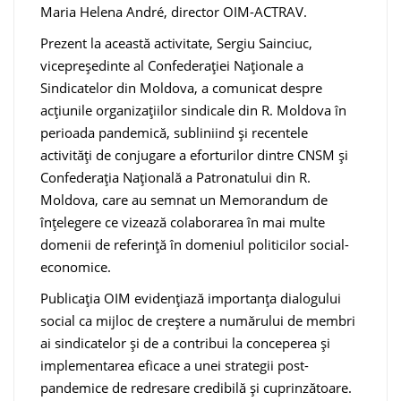
Maria Helena André, director OIM-ACTRAV.
Prezent la această activitate, Sergiu Sainciuc,
vicepreședinte al Confederației Naționale a
Sindicatelor din Moldova, a comunicat despre
acțiunile organizațiilor sindicale din R. Moldova în
perioada pandemică, subliniind și recentele
activități de conjugare a eforturilor dintre CNSM și
Confederația Națională a Patronatului din R.
Moldova, care au semnat un Memorandum de
înțelegere ce vizează colaborarea în mai multe
domenii de referință în domeniul politicilor social-
economice.
Publicația OIM evidențiază importanța dialogului
social ca mijloc de creștere a numărului de membri
ai sindicatelor și de a contribui la conceperea și
implementarea eficace a unei strategii post-
pandemice de redresare credibilă și cuprinzătoare.