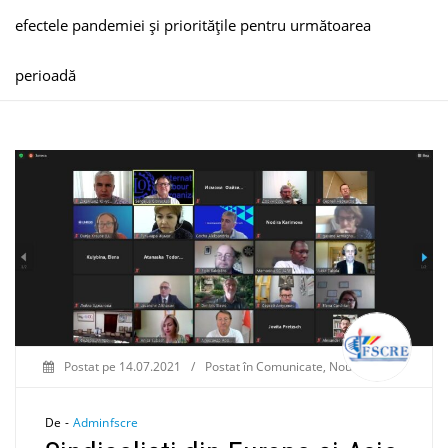
efectele pandemiei și prioritățile pentru următoarea
perioadă
Postat pe
14.07.2021
/
Postat în
Comunicate
,
Noutăți
De -
Adminfscre