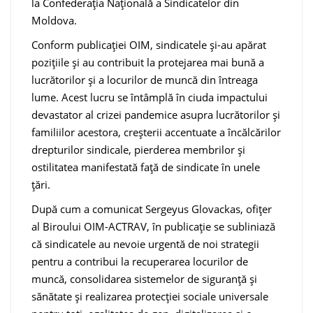
la Confederația Națională a Sindicatelor din
Moldova.
Conform publicației OIM, sindicatele și-au apărat
pozițiile și au contribuit la protejarea mai bună a
lucrătorilor și a locurilor de muncă din întreaga
lume. Acest lucru se întâmplă în ciuda impactului
devastator al crizei pandemice asupra lucrătorilor și
familiilor acestora, creșterii accentuate a încălcărilor
drepturilor sindicale, pierderea membrilor și
ostilitatea manifestată față de sindicate în unele
țări.
După cum a comunicat Sergeyus Glovackas, ofițer
al Biroului OIM-ACTRAV, în publicație se subliniază
că sindicatele au nevoie urgentă de noi strategii
pentru a contribui la recuperarea locurilor de
muncă, consolidarea sistemelor de siguranță și
sănătate și realizarea protecției sociale universale