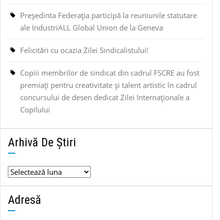
Președinta Federația participă la reuniunile statutare
ale IndustriALL Global Union de la Geneva
Felicitări cu ocazia Zilei Sindicalistului!
Copiii membrilor de sindicat din cadrul FSCRE au fost
premiați pentru creativitate și talent artistic în cadrul
concursului de desen dedicat Zilei Internaționale a
Copilului
Arhivă De Știri
Arhivă
de
știri
Adresă