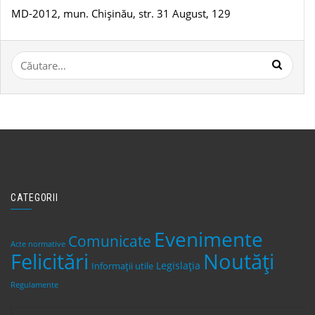
MD-2012, mun. Chișinău, str. 31 August, 129
Caută
după:
CATEGORII
Evenimente
Comunicate
Acte normative
Felicitări
Noutăți
Legislaţia
Informații utile
Regulamente