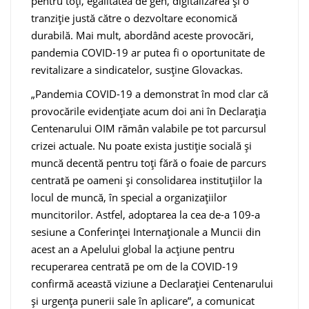
pentru toți, egalitatea de gen, digitalizarea și o
tranziție justă către o dezvoltare economică
durabilă. Mai mult, abordând aceste provocări,
pandemia COVID-19 ar putea fi o oportunitate de
revitalizare a sindicatelor, susține Glovackas.
„Pandemia COVID-19 a demonstrat în mod clar că
provocările evidențiate acum doi ani în Declarația
Centenarului OIM rămân valabile pe tot parcursul
crizei actuale. Nu poate exista justiție socială și
muncă decentă pentru toți fără o foaie de parcurs
centrată pe oameni și consolidarea instituțiilor la
locul de muncă, în special a organizațiilor
muncitorilor. Astfel, adoptarea la cea de-a 109-a
sesiune a Conferinței Internaționale a Muncii din
acest an a Apelului global la acțiune pentru
recuperarea centrată pe om de la COVID-19
confirmă această viziune a Declarației Centenarului
și urgența punerii sale în aplicare”, a comunicat