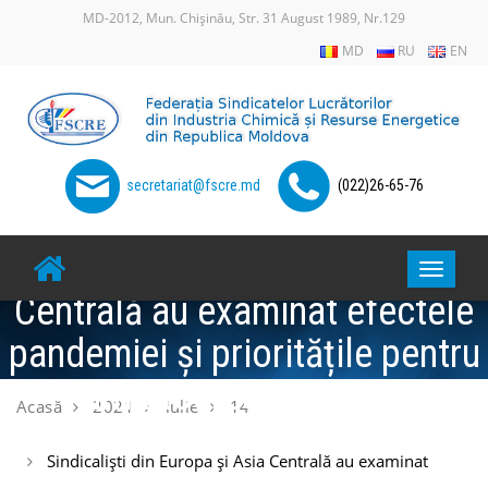
Skip
MD-2012, Mun. Chișinău, Str. 31 August 1989, Nr.129
to
MD
RU
EN
content
secretariat@fscre.md
(022)26-65-76
Sindicaliști din Europa și Asia
Toggle
Centrală au examinat efectele
navigat
pandemiei și prioritățile pentru
următoarea perioadă
Acasă
2021
iulie
14
Sindicaliști din Europa și Asia Centrală au examinat