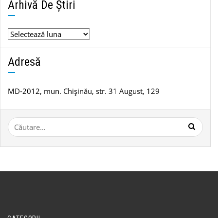
Arhivă De Știri
Arhivă
de
știri
Adresă
MD-2012, mun. Chișinău, str. 31 August, 129
Caută
după: