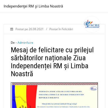
Independenței RM și Limba Noastră
Postat pe
26.08.2021
/
Postat în
Felicitări
De -
Adminfscre
Mesaj de felicitare cu prilejul
sărbătorilor naționale Ziua
Independenței RM și Limba
Noastră