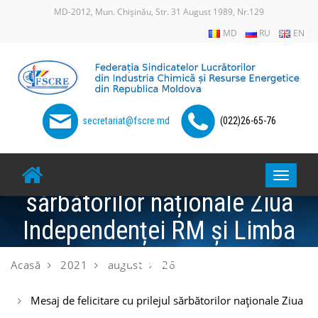
Skip
MD-2012, Mun. Chișinău, Str. 31 August 1989, Nr.129
to
MD
RU
EN
content
secretariat@fscre.md
(022)26-65-76
Mesaj de felicitare cu prilejul
Toggle
sărbătorilor naționale Ziua
navigat
Independenței RM și Limba
Noastră
Acasă
2021
august
26
Mesaj de felicitare cu prilejul sărbătorilor naționale Ziua