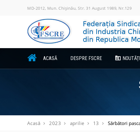
Skip
MD-2012, Mun. Chișinău, Str. 31 August 1989, Nr.129
to
content
ACASĂ
DESPRE FSCRE
NOUTĂȚ
Acasă
2023
aprilie
13
Sărbători pasc