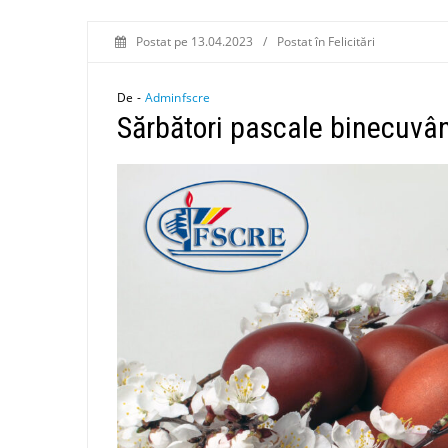
Postat pe
13.04.2023
/
Postat în
Felicitări
De -
Adminfscre
Sărbători pascale binecuvâ