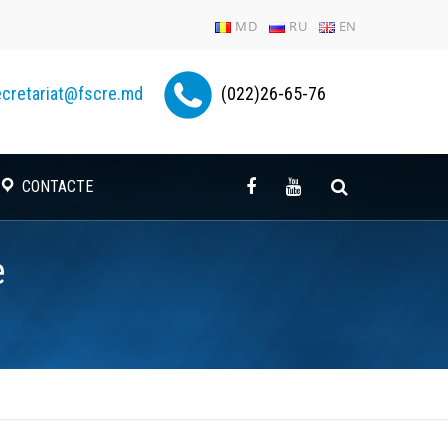
MD
RU
EN
cretariat@fscre.md
(022)26-65-76
CONTACTE
e