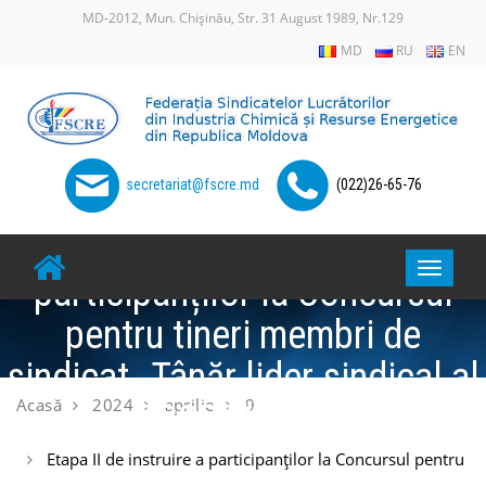
Skip
MD-2012, Mun. Chișinău, Str. 31 August 1989, Nr.129
to
MD
RU
EN
content
secretariat@fscre.md
(022)26-65-76
Etapa II de instruire a
Toggle
participanților la Concursul
navigat
pentru tineri membri de
sindicat „Tânăr lider sindical al
Acasă
2024
aprilie
9
FSCRE”, 2024
Etapa II de instruire a participanților la Concursul pentru