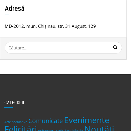
știri
Adresă
MD-2012, mun. Chișinău, str. 31 August, 129
Caută
după:
CATEGORII
Evenimente
Comunicate
Acte normative
Felicitări
Noutăți
Legislaţia