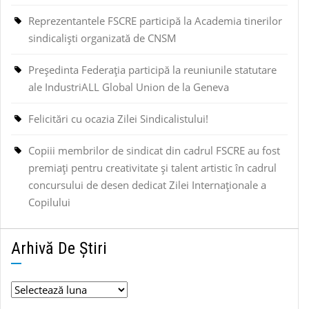
Reprezentantele FSCRE participă la Academia tinerilor
sindicaliști organizată de CNSM
Președinta Federația participă la reuniunile statutare
ale IndustriALL Global Union de la Geneva
Felicitări cu ocazia Zilei Sindicalistului!
Copiii membrilor de sindicat din cadrul FSCRE au fost
premiați pentru creativitate și talent artistic în cadrul
concursului de desen dedicat Zilei Internaționale a
Copilului
Arhivă De Știri
Arhivă
de