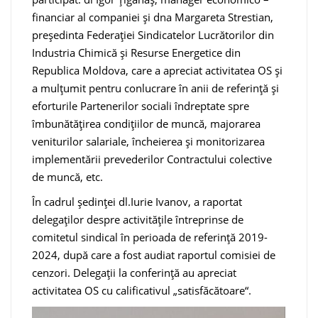
financiar al companiei și dna Margareta Strestian,
președinta Federației Sindicatelor Lucrătorilor din
Industria Chimică și Resurse Energetice din
Republica Moldova, care a apreciat activitatea OS și
a mulțumit pentru conlucrare în anii de referință și
eforturile Partenerilor sociali îndreptate spre
îmbunătățirea condițiilor de muncă, majorarea
veniturilor salariale, încheierea și monitorizarea
implementării prevederilor Contractului colective
de muncă, etc.
În cadrul ședinței dl.Iurie Ivanov, a raportat
delegaților despre activitățile întreprinse de
comitetul sindical în perioada de referință 2019-
2024, după care a fost audiat raportul comisiei de
cenzori. Delegații la conferință au apreciat
activitatea OS cu calificativul „satisfăcătoare“.