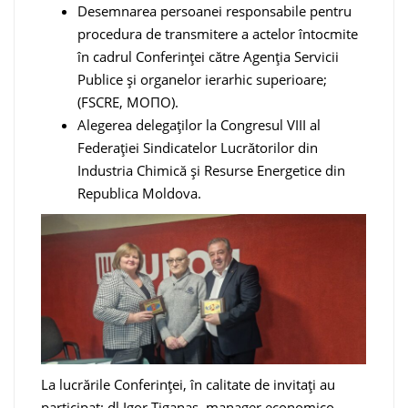
Desemnarea persoanei responsabile pentru
procedura de transmitere a actelor întocmite
în cadrul Conferinței către Agenția Servicii
Publice și organelor ierarhic superioare;
(FSCRE, МОПО).
Alegerea delegaților la Congresul VIII al
Federației Sindicatelor Lucrătorilor din
Industria Chimică și Resurse Energetice din
Republica Moldova.
La lucrările Conferinței, în calitate de invitați au
participat: dl Igor Țiganaș, manager economico –