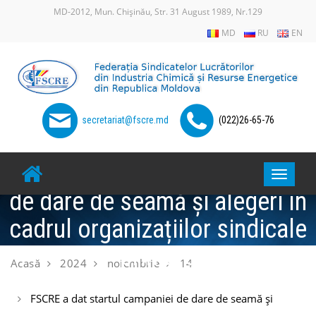
Skip
MD-2012, Mun. Chișinău, Str. 31 August 1989, Nr.129
to
MD
RU
EN
content
secretariat@fscre.md
(022)26-65-76
FSCRE a dat startul campaniei
Toggle
de dare de seamă și alegeri în
navigat
cadrul organizațiilor sindicale
primare
Acasă
2024
noiembrie
14
FSCRE a dat startul campaniei de dare de seamă și