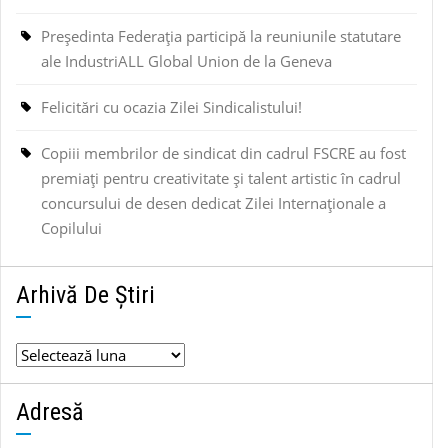
Președinta Federația participă la reuniunile statutare
ale IndustriALL Global Union de la Geneva
Felicitări cu ocazia Zilei Sindicalistului!
Copiii membrilor de sindicat din cadrul FSCRE au fost
premiați pentru creativitate și talent artistic în cadrul
concursului de desen dedicat Zilei Internaționale a
Copilului
Arhivă De Știri
Arhivă
de
știri
Adresă