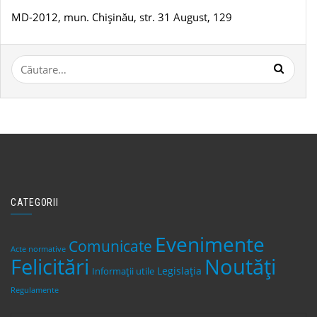
MD-2012, mun. Chișinău, str. 31 August, 129
Caută
după:
CATEGORII
Evenimente
Comunicate
Acte normative
Felicitări
Noutăți
Legislaţia
Informații utile
Regulamente