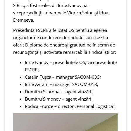
S.R.L., a fost reales dl. Iurie Ivanov, iar
vicepreședinți – doamnele Viorica Spînu și Irina
Eremeeva.
Președinta FSCRE a felicitat OS pentru alegerea
organelor de conducere dorindu-le succese și a
oferit Diplome de onoare și gratitudine în semn de
recunoștință și activitate remarcabilă sindicaliștilor:
Iurie Ivanov – președintele OS, vicepreședinte
FSCRE ;
Cătălin Țușca – manager SACOM-003;
Iurie Avram – manager SACOM-013;
Dumitru Scoropat – agent vînzări ;
Dumitru Simonov – agent vînzări ;
Rodica Frunze – director „Personal Logistica”.