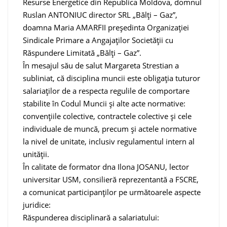
Resurse Energetice din Republica Moldova, domnul
Ruslan ANTONIUC director SRL „Bălți – Gaz”,
doamna Maria AMARFII președinta Organizației
Sindicale Primare a Angajaților Societății cu
Răspundere Limitată „Bălți – Gaz”.
În mesajul său de salut Margareta Strestian a
subliniat, că disciplina muncii este obligația tuturor
salariaților de a respecta regulile de comportare
stabilite în Codul Muncii și alte acte normative:
convențiile colective, contractele colective şi cele
individuale de muncă, precum şi actele normative
la nivel de unitate, inclusiv regulamentul intern al
unității.
În calitate de formator dna Ilona JOSANU, lector
universitar USM, consilieră reprezentantă a FSCRE,
a comunicat participanților pe următoarele aspecte
juridice:
Răspunderea disciplinară a salariatului: