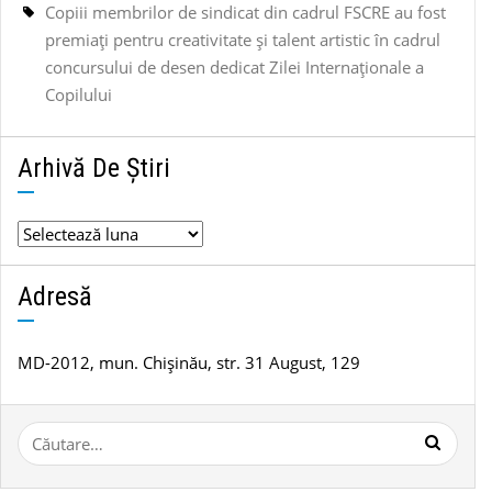
Copiii membrilor de sindicat din cadrul FSCRE au fost
premiați pentru creativitate și talent artistic în cadrul
concursului de desen dedicat Zilei Internaționale a
Copilului
Arhivă De Știri
Arhivă
de
știri
Adresă
MD-2012, mun. Chișinău, str. 31 August, 129
Caută
după: