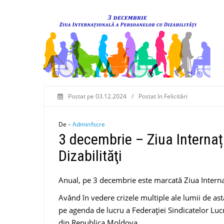
Postat pe
03.12.2024
/
Postat în
Felicitări
De -
Adminfscre
3 decembrie – Ziua Internaț
Dizabilităţi
Anual, pe 3 decembrie este marcată Ziua Internaț
Având în vedere crizele multiple ale lumii de ast
pe agenda de lucru a Federației Sindicatelor Luc
din Republica Moldova.