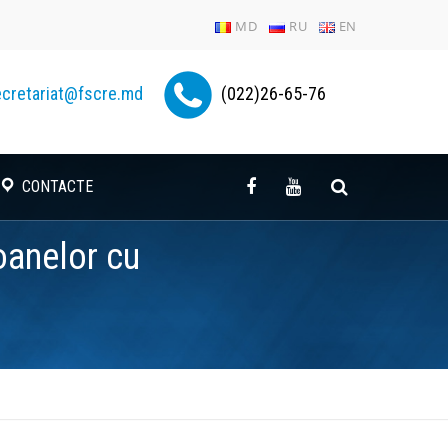
MD
RU
EN
cretariat@fscre.md
(022)26-65-76
CONTACTE
oanelor cu