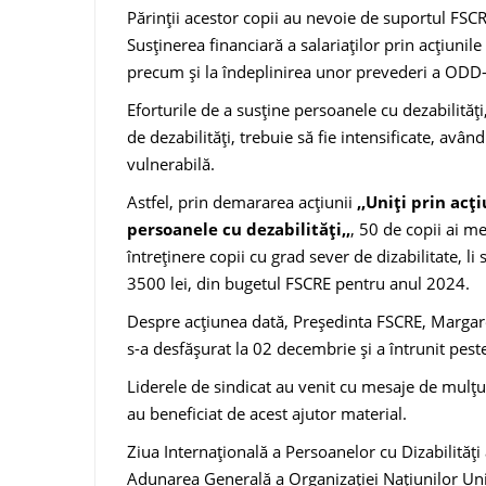
Părinții acestor copii au nevoie de suportul FSC
Susținerea financiară a salariaților prin acțiunil
precum și la îndeplinirea unor prevederi a ODD-u
Eforturile de a susține persoanele cu dezabilități
de dezabilități, trebuie să fie intensificate, avâ
vulnerabilă.
Astfel, prin demararea acțiunii
,,Uniți prin ac
persoanele cu dezabilități,,
, 50 de copii ai m
întreținere copii cu grad sever de dizabilitate, l
3500 lei, din bugetul FSCRE pentru anul 2024.
Despre acțiunea dată, Președinta FSCRE, Margare
s-a desfășurat la 02 decembrie și a întrunit pest
Liderele de sindicat au venit cu mesaje de mulțum
au beneficiat de acest ajutor material.
Ziua Internațională a Persoanelor cu Dizabilităţi
Adunarea Generală a Organizației Națiunilor Uni