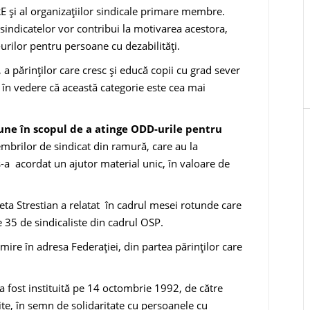
RE și al organizațiilor sindicale primare membre.
e sindicatelor vor contribui la motivarea acestora,
rilor pentru persoane cu dezabilități.
, a părinților care cresc și educă copii cu grad sever
nd în vedere că această categorie este cea mai
țiune în scopul de a atinge ODD-urile pentru
embrilor de sindicat din ramură, care au la
i s-a acordat un ajutor material unic, în valoare de
ta Strestian a relatat în cadrul mesei rotunde care
e 35 de sindicaliste din cadrul OSP.
ire în adresa Federației, din partea părinților care
 a fost instituită pe 14 octombrie 1992, de către
te, în semn de solidaritate cu persoanele cu