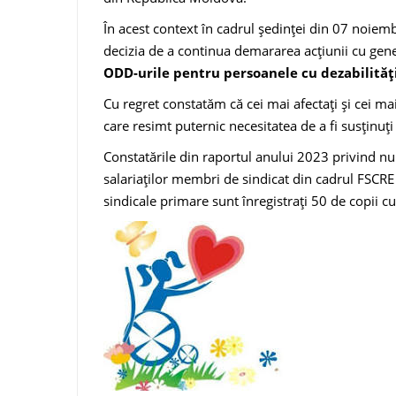
În acest context în cadrul ședinței din 07 noiem
decizia de a continua demararea acțiunii cu gen
ODD-urile pentru persoanele cu dezabilități
Cu regret constatăm că cei mai afectați și cei mai
care resimt puternic necesitatea de a fi susținuți
Constatările din raportul anului 2023 privind nu
salariaților membri de sindicat din cadrul FSCRE 
sindicale primare sunt înregistrați 50 de copii cu