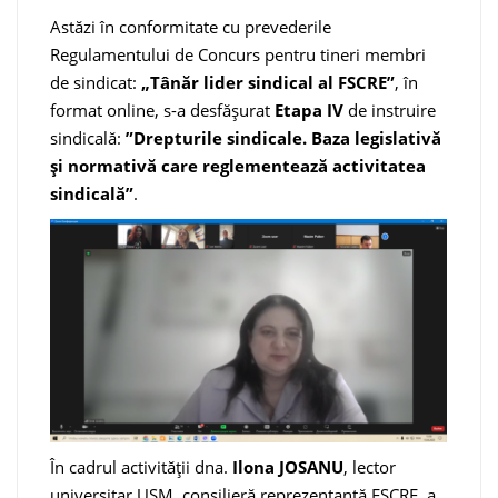
Astăzi în conformitate cu prevederile
Regulamentului de Concurs pentru tineri membri
de sindicat:
„Tânăr lider sindical al FSCRE”
, în
format online, s-a desfășurat
Etapa IV
de instruire
sindicală:
”
Drepturile sindicale. Baza legislativă
și normativă care reglementează activitatea
sindicală”
.
În cadrul activității dna.
Ilona JOSANU
, lector
universitar USM, consilieră reprezentantă FSCRE, a