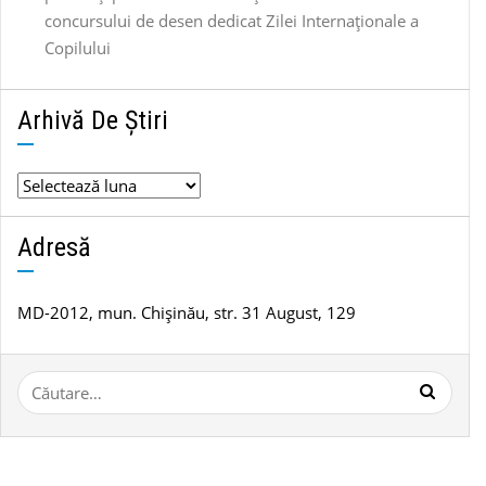
concursului de desen dedicat Zilei Internaționale a
Copilului
Arhivă De Știri
Arhivă
de
știri
Adresă
MD-2012, mun. Chișinău, str. 31 August, 129
Caută
după: