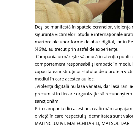
Deși se manifestă în spatele ecranelor, violența
siguranța victimelor. Studiile internaționale ar
martore ale unor forme de abuz digital, iar în 
(46%), au trecut prin astfel de experiențe.
Campania urmărește să aducă în atenția public
comportament responsabil și empatic în mediul o
capacitatea instituțiilor statului de a proteja vic
mediul în care acestea au loc.
„Violența digitală nu lasă vânătăi, dar lasă răni 
precum si in fiecare organizație să recunoaștem 
sancționăm.
Prin campania din acest an, reafirmăm angajamen
o viață în care respectul și demnitatea sunt valo
MAI INCLUZIVI, MAI ECHITABILI, MAI SOLIDARI