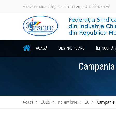
Skip
MD-2012, Mun. Chișinău, Str. 31 August 1989, Nr.129
to
content
ACASĂ
DESPRE FSCRE
NOUTĂȚ
Campania „
Acasă
2025
noiembrie
26
Campania „