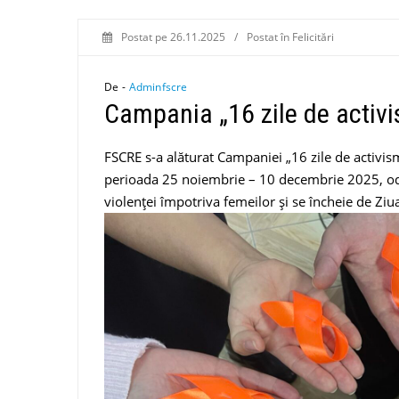
Postat pe
26.11.2025
/
Postat în
Felicitări
De -
Adminfscre
Campania „16 zile de activi
FSCRE s-a alăturat Campaniei „16 zile de activis
perioada 25 noiembrie – 10 decembrie 2025, oda
violenței împotriva femeilor și se încheie de Ziu