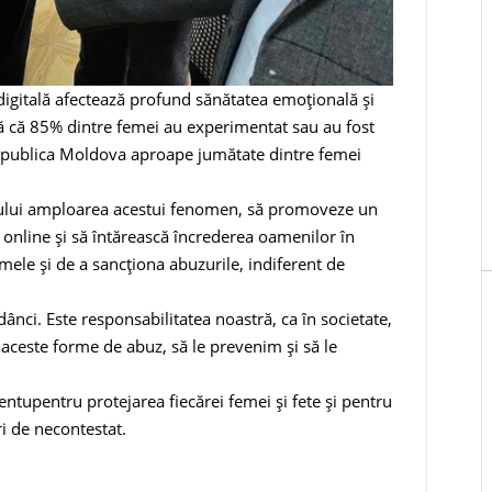
 digitală afectează profund sănătatea emoțională și
ată că 85% dintre femei au experimentat sau au fost
Republica Moldova aproape jumătate dintre femei
ului amploarea acestui fenomen, să promoveze un
nline și să întărească încrederea oamenilor în
timele și de a sancționa abuzurile, indiferent de
adânci. Este responsabilitatea noastră, ca în societate,
aceste forme de abuz, să le prevenim și să le
tupentru protejarea fiecărei femei și fete și pentru
ri de necontestat.