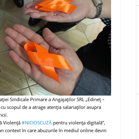
ției Sindicale Primare a Angajaților SRL „Edineț –
 cu scopul de a atrage atenția salariaților asupra
cii.
ă Violență
#NICIOSCUZĂ
pentru violența digitală”,
-un context în care abuzurile în mediul online devin