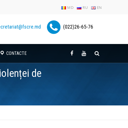
MD
RU
EN
cretariat@fscre.md
(022)26-65-76
CONTACTE
iolenței de