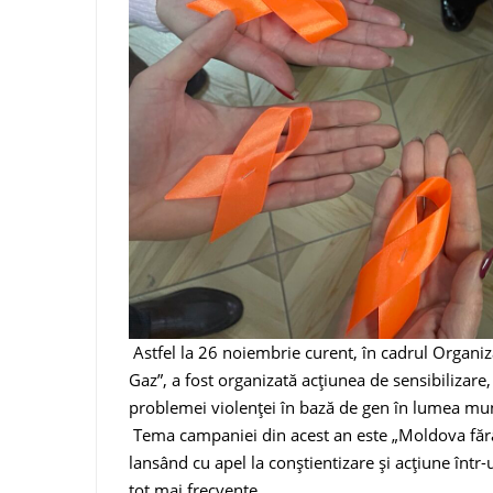
Astfel la 26 noiembrie curent, în cadrul Organiza
Gaz”, a fost organizată acțiunea de sensibilizare,
problemei violenței în bază de gen în lumea mun
Tema campaniei din acest an este „Moldova făr
lansând cu apel la conștientizare și acțiune într
tot mai frecvente.